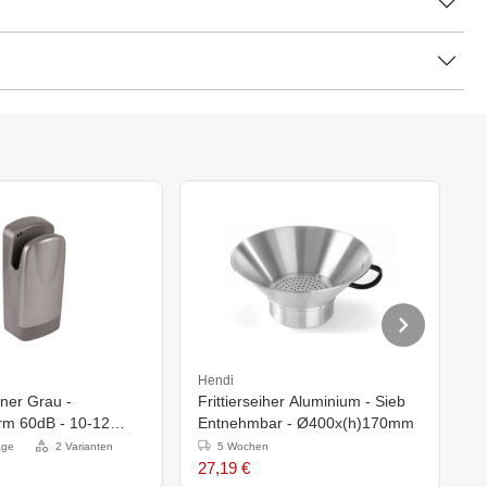
Hendi
H
ner Grau -
Frittierseiher Aluminium - Sieb
S
m 60dB - 10-12
Entnehmbar - Ø400x(h)170mm
-
- XXL ANGEBOT
age
2 Varianten
5 Wochen
27,19 €
9