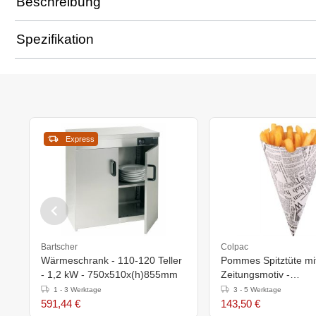
Beschreibung
Spezifikation
Express
Bartscher
Colpac
Wärmeschrank - 110-120 Teller
Pommes Spitztüte mi
- 1,2 kW - 750x510x(h)855mm
Zeitungsmotiv -
182x100x(h)183mm 
1 - 3 Werktage
3 - 5 Werktage
Stück
591,44 €
143,50 €