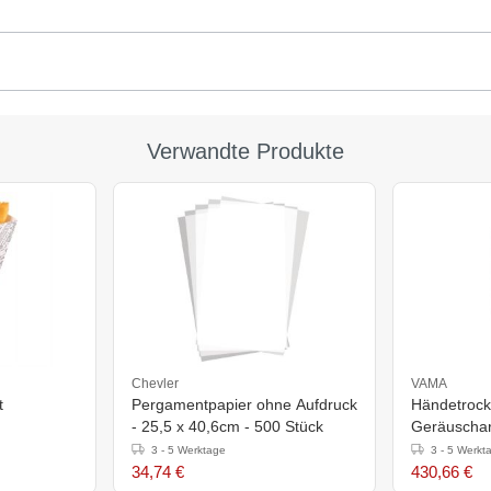
Verwandte Produkte
Chevler
VAMA
t
Pergamentpapier ohne Aufdruck
Händetrock
- 25,5 x 40,6cm - 500 Stück
Geräuschar
- 1000
Sekunden
3 - 5 Werktage
3 - 5 Werkt
34,74 €
430,66 €