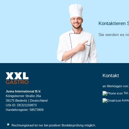
Kontaktieren S
Sie werden es ni
Kontakt
an Werktagen von 
Juma International B.V.
Tel
Königsborner Straße 26a
kont
39175 Biederitz | Deutschland
USt-ID: DE321159873
Handelsregister: 58573909
*
Rechnungskauf ist nur bei positiver Bonitätsprüfung möglich.