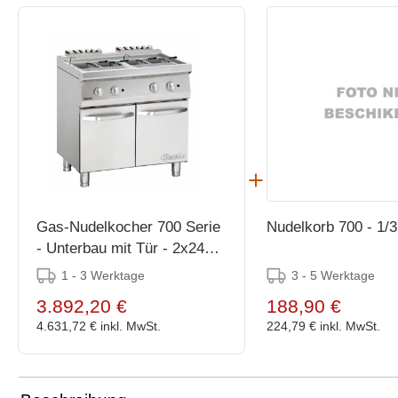
Gas-Nudelkocher 700 Serie
Nudelkorb 700 - 1/
- Unterbau mit Tür - 2x24
Liter - 800x700x(h)850-
1 - 3 Werktage
3 - 5 Werktage
900mm
3.892,20 €
188,90 €
4.631,72 €
inkl. MwSt.
224,79 €
inkl. MwSt.