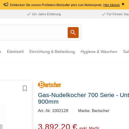
*
Entdecken Sie unsere ProSelect-Bestseller jetzt zum Aktionspreis.
Hier klicken
10+ Jahre Erfahrung
Für Firmen: Ka
n
Edelstahl
Einrichtung & Bekleidung
Hygiene & Waschen
Sal
Gas-Nudelkocher 700 Serie - Unt
900mm
Art.-Nr. 1002128
Marke: Bartscher
3.892,20 €
exkl. MwSt.