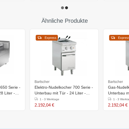
Ähnliche Produkte
Express
Expres
Bartscher
Bartscher
 650 Serie -
Elektro-Nudelkocher 700 Serie -
Gas-Nudelk
8 Liter -
Unterbau mit Tür - 24 Liter -
Unterbau mi
400x700x(h)850mm
400x700x(
1 - 3 Werktage
1 - 3 Werkt
2.192,04 €
2.192,04 €