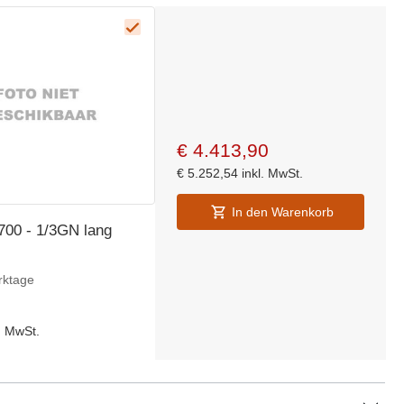
€
4.413,90
€
5.252,54
inkl. MwSt.
In den Warenkorb
700 - 1/3GN lang
rktage
l. MwSt.