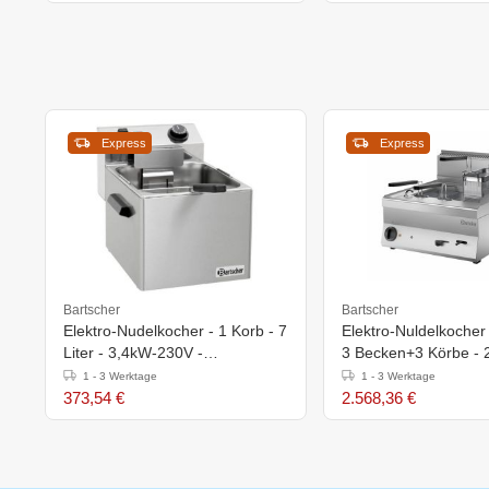
Express
Express
Bartscher
Bartscher
Elektro-Nudelkocher - 1 Korb - 7
Elektro-Nuldelkocher
Liter - 3,4kW-230V -
3 Becken+3 Körbe - 2
270x420x(h)300mm
600x650x(h)295mm
1 - 3 Werktage
1 - 3 Werktage
373,54 €
2.568,36 €