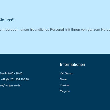
ie uns!!
cht bereuen, unser freundliches Personal hilft Ihnen von ganzem Herz
Informationen
Mo-Fr 9:00 - 18:00
XXLGastro
.: +49 (0) 231 964 196 10
Team
Karriere
akt@xxlgastro.de
Magazin