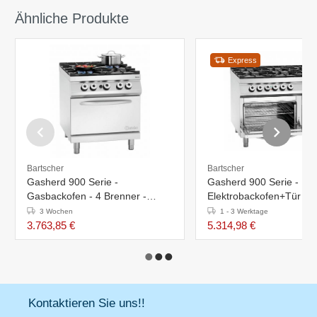
Ähnliche Produkte
Express
Bartscher
Bartscher
Gasherd 900 Serie -
Gasherd 900 Serie -
Gasbackofen - 4 Brenner -
Elektrobackofen+Tür - 6
800x900(h)900-950mm
Brenner -1200x900(h)9
3 Wochen
1 - 3 Werktage
950mm
3.763,85 €
5.314,98 €
Kontaktieren Sie uns!!