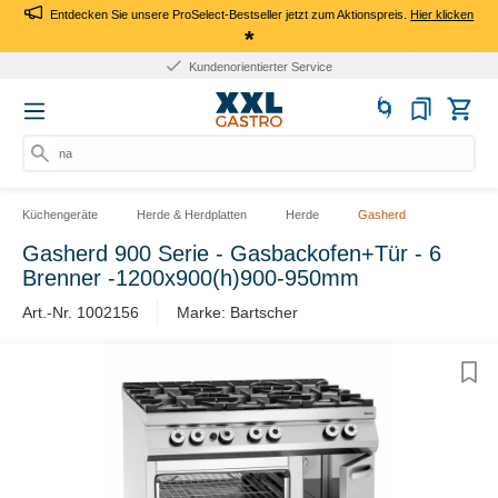
Entdecken Sie unsere ProSelect-Bestseller jetzt zum Aktionspreis.
Hier klicken
*
Kundenorientierter Service
nac
Küchengeräte
Herde & Herdplatten
Herde
Gasherd
Gasherd 900 Serie - Gasbackofen+Tür - 6
Brenner -1200x900(h)900-950mm
Art.-Nr. 1002156
Marke: Bartscher