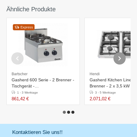
Ähnliche Produkte
Express
Bartscher
Hendi
Gasherd 600 Serie - 2 Brenner -
Gasherd Kitchen Line - 4
Tischgerät -
Brenner - 2 x 3,5 kW + 
400x600x(h)290mm
- 3 kW Konvektionsofen -
1 - 3 Werktage
3 - 5 Werktage
800x700x(h)900mm
861,42 €
2.071,02 €
Kontaktieren Sie uns!!