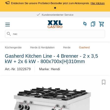
Entdecken Sie unsere ProSelect-Bestseller jetzt zum Aktionspreis.
Hier klicken
*
Kundenorientierter Service
nach
Küchengeräte
Herde & Herdplatten
Herde
Gasherd
Gasherd Kitchen Line - 4 Brenner - 2 x 3,5
kW + 2x 6 kW - 800x700x(H)310mm
Art.-Nr. 1022679
Marke: Hendi