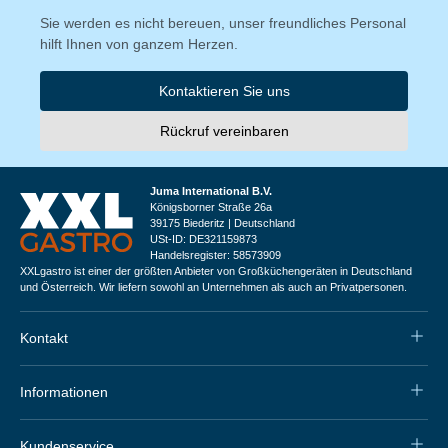
Sie werden es nicht bereuen, unser freundliches Personal
hilft Ihnen von ganzem Herzen.
Kontaktieren Sie uns
Rückruf vereinbaren
Juma International B.V.
Königsborner Straße 26a
39175 Biederitz | Deutschland
USt-ID: DE321159873
Handelsregister: 58573909
XXLgastro ist einer der größten Anbieter von Großküchengeräten in Deutschland
und Österreich. Wir liefern sowohl an Unternehmen als auch an Privatpersonen.
Kontakt
Informationen
Kundenservice