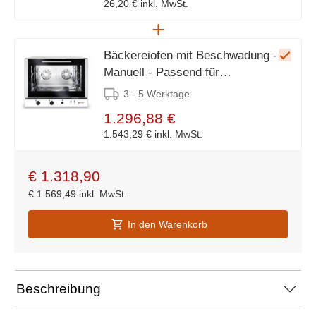
26,20 €
inkl. MwSt.
Bäckereiofen mit Beschwadung -
Manuell - Passend für
600x400mm Bleche
3 - 5 Werktage
1.296,88 €
1.543,29 €
inkl. MwSt.
€
1.318,90
€
1.569,49
inkl. MwSt.
In den Warenkorb
Beschreibung