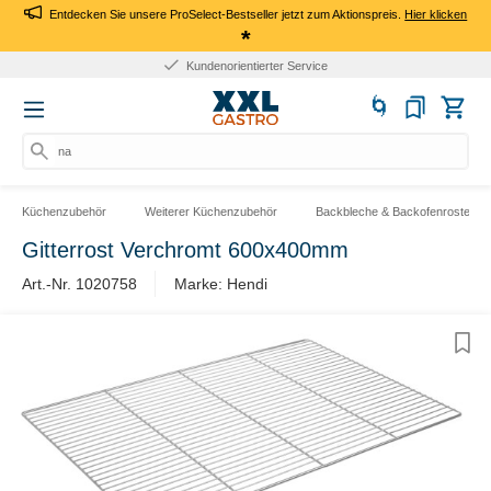
Entdecken Sie unsere ProSelect-Bestseller jetzt zum Aktionspreis.
Hier klicken
*
Kundenorientierter Service
nach
Küchenzubehör
Weiterer Küchenzubehör
Backbleche & Backofenroste
Gitterrost Verchromt 600x400mm
Art.-Nr. 1020758
Marke: Hendi