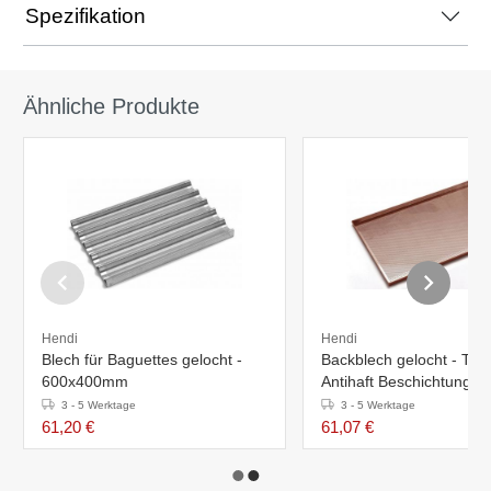
Spezifikation
Ähnliche Produkte
Hendi
Hendi
Blech für Baguettes gelocht -
Backblech gelocht - Tefl
600x400mm
Antihaft Beschichtung -
600x400mm
3 - 5 Werktage
3 - 5 Werktage
61,20 €
61,07 €