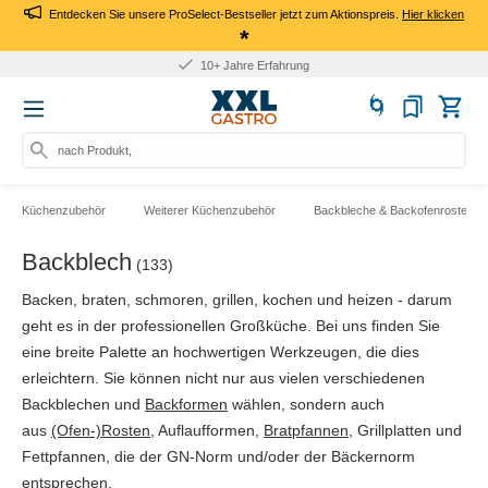
Entdecken Sie unsere ProSelect-Bestseller jetzt zum Aktionspreis.
Hier klicken
*
10+ Jahre Erfahrung
nach Produkt, Art.-Nr.,
Küchenzubehör
Weiterer Küchenzubehör
Backbleche & Backofenroste
Backblech
(133)
Backen, braten, schmoren, grillen, kochen und heizen - darum
geht es in der professionellen Großküche. Bei uns finden Sie
eine breite Palette an hochwertigen Werkzeugen, die dies
erleichtern. Sie können nicht nur aus vielen verschiedenen
Backblechen und
Backformen
wählen, sondern auch
aus
(Ofen-)Rosten
, Auflaufformen,
Bratpfannen
, Grillplatten und
Fettpfannen, die der GN-Norm und/oder der Bäckernorm
entsprechen.