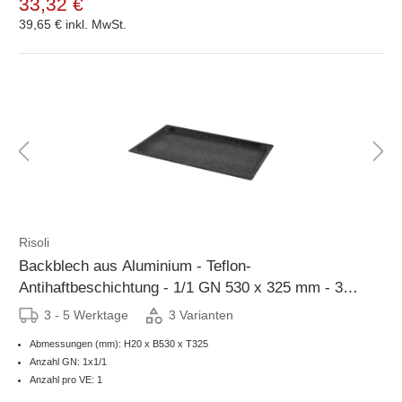
33,32 €
39,65 €
inkl. MwSt.
Risoli
Backblech aus Aluminium - Teflon-
Antihaftbeschichtung - 1/1 GN 530 x 325 mm - 3
Höhen verfügbar
3 - 5 Werktage
3 Varianten
Abmessungen (mm): H20 x B530 x T325
Anzahl GN: 1x1/1
Anzahl pro VE: 1