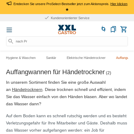
Entdecken Sie unsere ProSelect-Bestseller jetzt zum Aktionspreis.
Hier klicken
*
Kundenorientierter Service
nach Prod
Hygiene & Waschen
Sanitär
Elektrische Händetrockner
Auffangwann
Auffangwannen für Händetrockner
(2)
In unserem Sortiment finden Sie eine große Auswahl
an
Händetrocknern
. Diese trocknen schnell und effizient, indem
Sie das Wasser einfach von den Händen blasen. Aber wo landet
das Wasser dann?
Auf dem Boden kann es schnell rutschig werden und es besteht
Verletzungsgefahr für Ihre Mitarbeiter und Gäste. Deshalb muss
das Wasser vorher aufgefangen werden: ein Job für