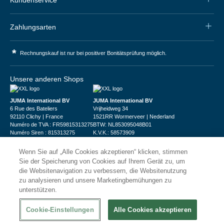
Zahlungsarten
*
Rechnungskauf ist nur bei positiver Bonitätsprüfung möglich.
Unsere anderen Shops
JUMA International BV
JUMA International BV
6 Rue des Bateliers
Vrijheidweg 34
92110 Clichy | France
1521RR Wormerveer | Nederland
Numéro de TVA : FR59815313275
BTW: NL853095048B01
Numéro Siren : 815313275
K.V.K.: 58573909
Wenn Sie auf „Alle Cookies akzeptieren“ klicken, stimmen
Sie der Speicherung von Cookies auf Ihrem Gerät zu, um
die Websitenavigation zu verbessern, die Websitenutzung
zu analysieren und unsere Marketingbemühungen zu
unterstützen.
© 2026
XXLgastro
Datenschutz
Impressum
AGB
Cookie-Einstellungen
Alle Cookies akzeptieren