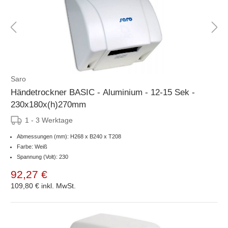
Saro
Händetrockner BASIC - Aluminium - 12-15 Sek -
230x180x(h)270mm
1 - 3 Werktage
Abmessungen (mm): H268 x B240 x T208
Farbe: Weiß
Spannung (Volt): 230
92,27 €
109,80 €
inkl. MwSt.