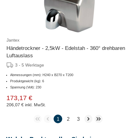
Jantex
Händetrockner - 2,5kW - Edelstah - 360° drehbaren
Luftauslass
3 - 5 Werktage
Abmessungen (mm): H240 x B270 x T200
Produktgewicht (kg): 6
Spannung (Volt): 230
173,17 €
206,07 €
inkl. MwSt.
1
2
3