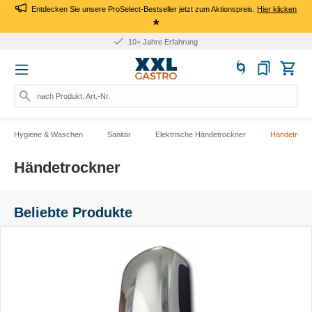
Entdecken Sie unsere ProSelect-Bestseller jetzt zum Aktionspreis.
Hier klicken
*
Für Firmen: Kauf auf Rechnung
nach Produkt, Art.-Nr., Marke su
Hygiene & Waschen
Sanitär
Elektrische Händetrockner
Händetrock
Händetrockner
Beliebte Produkte