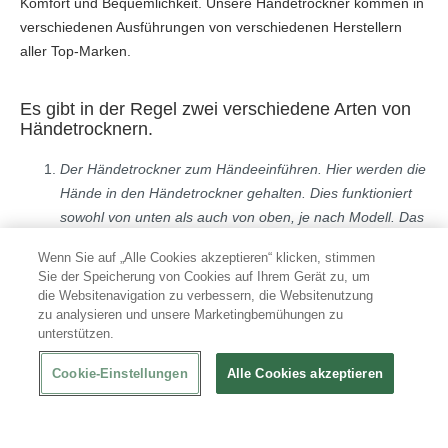
Komfort und Bequemlichkeit. Unsere Händetrockner kommen in
verschiedenen Ausführungen von verschiedenen Herstellern
aller Top-Marken.
Es gibt in der Regel zwei verschiedene Arten von
Händetrocknern.
Der Händetrockner zum Händeeinführen. Hier werden die
Hände in den Händetrockner gehalten. Dies funktioniert
sowohl von unten als auch von oben, je nach Modell. Das
Gebläse ist hierbei sehr intensiv und führt zu einem
Wenn Sie auf „Alle Cookies akzeptieren“ klicken, stimmen
schnellen Trocknungsergebnis. Diese Modelle werden
Sie der Speicherung von Cookies auf Ihrem Gerät zu, um
auch Jet-Händetrockner genannt.
die Websitenavigation zu verbessern, die Websitenutzung
Der normale Händetrockner. Das altbewährte Modell bläst
zu analysieren und unsere Marketingbemühungen zu
unterstützen.
warme Luft nach unten und trocknet so langsam und
gleichmäßig die Hände. Durch den Einsatz von hoher
Cookie-Einstellungen
Alle Cookies akzeptieren
Luftgeschwindigkeit beträgt die Trocknungszeit nur noch
ca. 16 Sekunden.