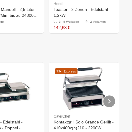
Hendi
H
Manuell - 2,5 Liter -
Toaster - 2 Zonen - Edelstahl -
B
/Min. bis zu 24800
1,2kW
-
age
3 - 5 Werktage
2 Varianten
142,68 €
3
Express
CaterChef
C
 - Edelstahl -
Kontaktgrill Solo Grande Gerillt -
K
 - Doppel -
410x400x(h)210 - 2200W
G