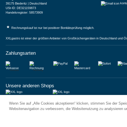
kont
39175 Biederitz | Deutschland
USt-ID: DE321159873
Handelsregister: 58573909
*
Rechnungskauf ist nur bei positiver Bonitätsprüfung möglich.
XXLgastro ist einer der größten Anbieter von Großküchengeräten in Deutschland und Ös
Zahlungsarten
Vorkasse
Rechnung
Unsere anderen Shops
JUMA International BV
JUMA International BV
Wenn Sie auf „Alle Cookies akzeptieren“ klicken, stimmen Sie der Spe
6 Rue des Bateliers
Vrijheidweg 34
92110 Clichy | France
1521RR Wormerveer | Nederland
Websitenavigation zu verbessern, die Websitenutzung zu analysieren 
Numéro de TVA : FR59815313275
BTW: NL853095048B01
Numéro Siren : 815313275
K.V.K.: 58573909