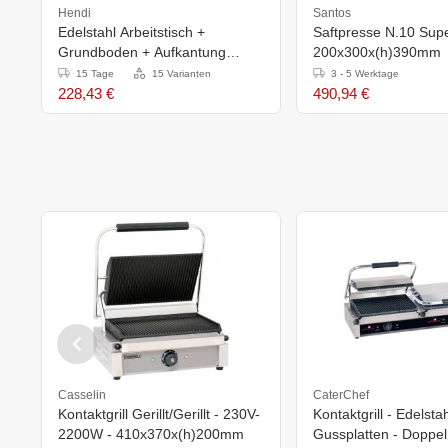
Hendi
Santos
Edelstahl Arbeitstisch +
Saftpresse N.10 Supe
Grundboden + Aufkantung
200x300x(h)390mm
400x600x(H)885mm
15 Tage
15 Varianten
3 - 5 Werktage
228,43 €
490,94 €
Casselin
CaterChef
Kontaktgrill Gerillt/Gerillt - 230V-
Kontaktgrill - Edelstah
2200W - 410x370x(h)200mm
Gussplatten - Doppel