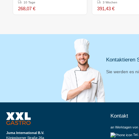
gerillt/gerill
10 Tage
3 Wochen
268,07 €
391,43 €
Kontaktieren S
Sie werden es ni
Kontakt
an Werktagen von 
Juma International B.V.
Tel
Königsborner Straße 26a