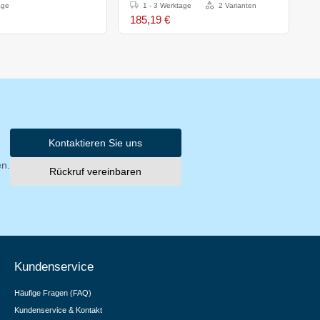
-
age
1 - 3 Werktage
2 Varianten
185,19 €
1
Kontaktieren Sie uns
en.
Rückruf vereinbaren
Kundenservice
Häufige Fragen (FAQ)
Kundenservice & Kontakt