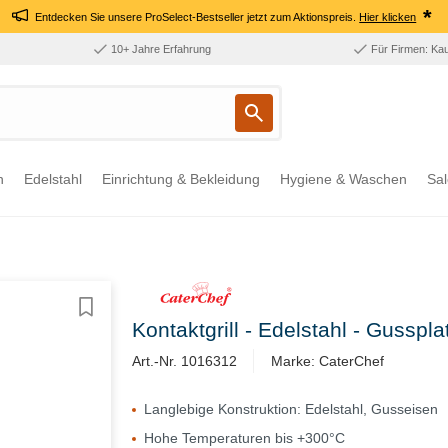
*
Entdecken Sie unsere ProSelect-Bestseller jetzt zum Aktionspreis.
Hier klicken
10+ Jahre Erfahrung
Für Firmen: Ka
n
Edelstahl
Einrichtung & Bekleidung
Hygiene & Waschen
Sal
Kontaktgrill - Edelstahl - Gussplatt
Art.-Nr. 1016312
Marke: CaterChef
Langlebige Konstruktion: Edelstahl, Gusseisen
Hohe Temperaturen bis +300°C