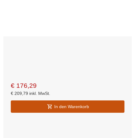
€
176,29
€
209,79
inkl. MwSt.
In den Warenkorb