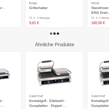
Emga
Hendi
r -
Grillschaber
Standmixer 
8350 Dreh.
U/Min.
3 - 5 Werktage
3 - 5 Werkt
9,61 €
160,50 €
Ähnliche Produkte
CaterChef
CaterChef
l -
Kontaktgrill - Edelstahl -
Kontaktgrill
 -
Gussplatten - Doppel -
Gussplatten