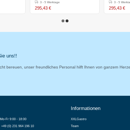
t - 20,5(h)x39x85cm
gerillt/gerillt
glatt/gerillt
3 - 5 Werktage
3 - 5 Werkt
295,43 €
295,43 €
ie uns!!
cht bereuen, unser freundliches Personal hilft Ihnen von ganzem Herz
Informationen
Mo-Fr 9:00 - 18:00
XXLGastro
.: +49 (0) 231 964 196 10
Team