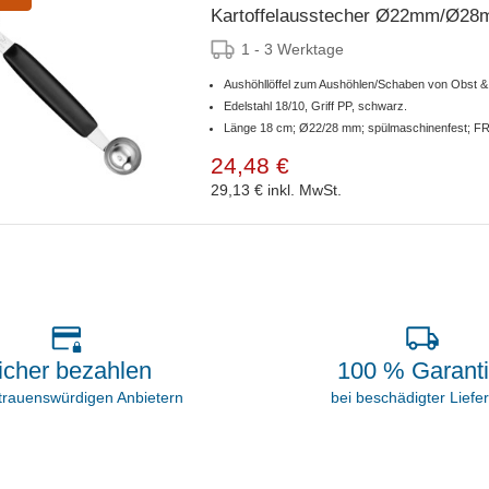
Kartoffelausstecher Ø22mm/Ø2
1 - 3 Werktage
Aushöhllöffel zum Aushöhlen/Schaben von Obst 
Edelstahl 18/10, Griff PP, schwarz.
Länge 18 cm; Ø22/28 mm; spülmaschinenfest; FR
24,48 €
29,13 €
inkl. MwSt.
icher bezahlen
100 % Garant
rtrauenswürdigen Anbietern
bei beschädigter Liefe