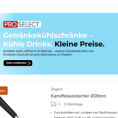
Deglon
ess
Kartoffelausstecher Ø28mm
1 - 3 Werktage
Zum Aushöhlen und -schaben von Obst/Gemüse (z.
Edelstahl 18/10, Griff aus PP, spülmaschinenfest