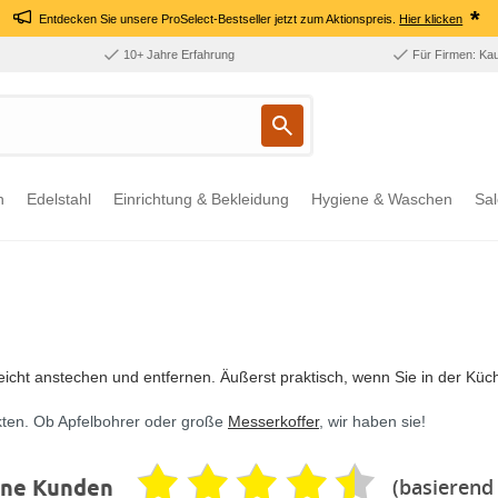
*
Entdecken Sie unsere ProSelect-Bestseller jetzt zum Aktionspreis.
Hier klicken
10+ Jahre Erfahrung
Für Firmen: Ka
n
Edelstahl
Einrichtung & Bekleidung
Hygiene & Waschen
Sal
icht anstechen und entfernen. Äußerst praktisch, wenn Sie in der Küc
ten. Ob Apfelbohrer oder große
Messerkoffer
, wir haben sie!
(basierend
ene Kunden