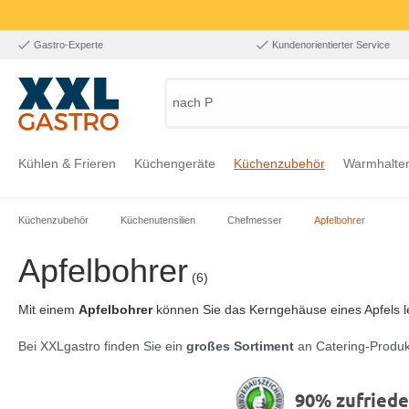
Gastro-Experte
Kundenorientierter Service
nach Pro
Kühlen & Frieren
Küchengeräte
Küchenzubehör
Warmhalte
Küchenzubehör
Küchenutensilien
Chefmesser
Apfelbohrer
Zur Kategorie Kühlen & Frieren
Zur Kategorie Küchengeräte
Zur Kategorie Küchenzubehör
Zur Kategorie Warmhalten
Zur Kategorie Edelstahl
Zur Kategorie Einrichtung & Bekleidung
Zur Kategorie Hygiene & Waschen
Apfelbohrer
(6)
Mit einem
Apfelbohrer
können Sie das Kerngehäuse eines Apfels le
Bei XXLgastro finden Sie ein
großes Sortiment
an Catering-Produk
90% zufried