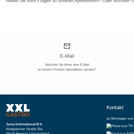
Haben Sie noch Fragen zu unseren Apfelbohrern? Oder möchten Sie 
E-Mail
Möchten Sie lieber eine E-Mail
an unsere Produkt Spezialisten senden?
Kontakt
an Werktagen von 
Juma International B.V.
Tel
Königsborner Straße 26a
kont
39175 Biederitz | Deutschland