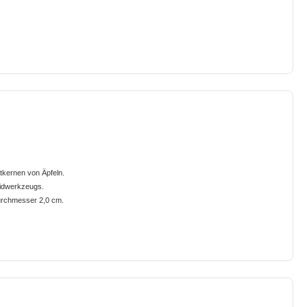
tkernen von Äpfeln.
eidwerkzeugs.
Durchmesser 2,0 cm.