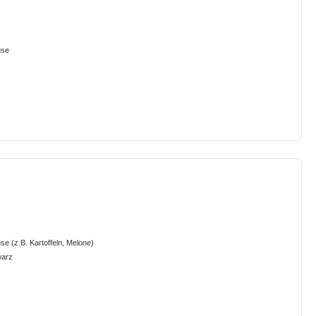
üse
 (z.B. Kartoffeln, Melone)
warz