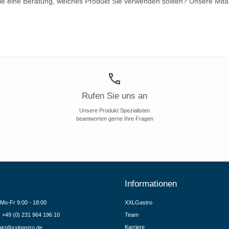
eine Beratung, welches Produkt Sie verwenden sollten? Unsere Mitarbe
Rufen Sie uns an
Unsere Produkt Spezialisten
beantworten gerne Ihre Fragen
Informationen
Mo-Fr 9:00 - 18:00
XXLGastro
.: +49 (0) 231 964 196 10
Team
Karriere
akt@xxlgastro.de