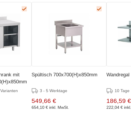
hrank mit
Spültisch 700x700(H)x850mm
Wandregal
00(H)x850mm
3 - 5 Werktage
10 Tage
 Varianten
549,66 €
186,59 €
654,10 €
inkl. MwSt.
222,04 €
ink