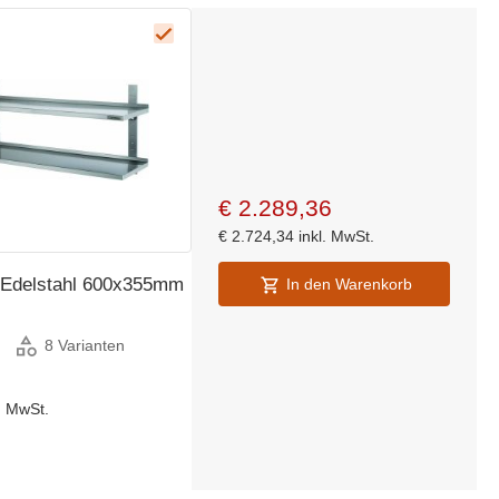
€
2.289,36
€
2.724,34
inkl. MwSt.
 Edelstahl 600x355mm
In den Warenkorb
8 Varianten
l. MwSt.