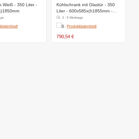
 Weiß - 350 Liter -
Kühlschrank mit Glastür - 350
E
h)1850mm
Liter - 600x585x(h1855mm -
Liter
Weiß
7
age
3 - 5 Werktage
tdatenblatt
Produktdatenblatt
790,54 €
9