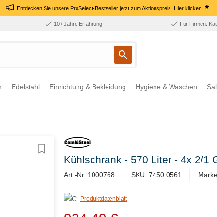
*
Entdecken Sie unsere ProSelect-Bestseller jetzt zum Aktionspreis.
Hier klicken
10+ Jahre Erfahrung
Für Firmen: Ka
n
Edelstahl
Einrichtung & Bekleidung
Hygiene & Waschen
Sal
Kühlschrank - 570 Liter - 4x 2/
Art.-Nr. 1000768
SKU: 7450.0561
Marke
Produktdatenblatt