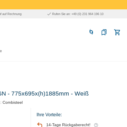
uf auf Rechnung
Rufen Sie an: +49 (0) 231 964 196 10
e
1 GN - 775x695x(h)1885mm - Weiß
: Combisteel
Ihre Vorteile:
14-Tage Rückgaberecht!