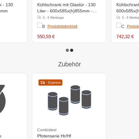
k - 130
Kühlschrank mit Glastür - 130
Kühlschrank
845mm
Liter - 600x585x(h)855mm -
600x585x(
Weiß
3 - 5 Werktage
3 - 5 Werkt
Produktdatenblatt
Produk
550,59 €
742,32 €
Zubehör
Express
Combisteel
e
Pfotenserie Hr/Hf