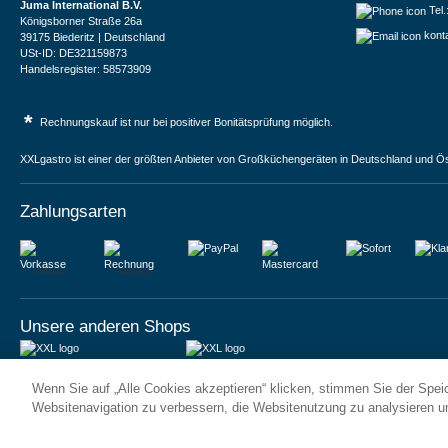
Juma International B.V.
Tel
Königsborner Straße 26a
kont
39175 Biederitz | Deutschland
USt-ID: DE321159873
Handelsregister: 58573909
*
Rechnungskauf ist nur bei positiver Bonitätsprüfung möglich.
XXLgastro ist einer der größten Anbieter von Großküchengeräten in Deutschland und Ös
Zahlungsarten
Vorkasse
Rechnung
Unsere anderen Shops
JUMA International BV
JUMA International BV
Wenn Sie auf „Alle Cookies akzeptieren“ klicken, stimmen Sie der Spe
6 Rue des Bateliers
Vrijheidweg 34
92110 Clichy | France
1521RR Wormerveer | Nederland
Websitenavigation zu verbessern, die Websitenutzung zu analysieren 
Numéro de TVA : FR59815313275
BTW: NL853095048B01
Numéro Siren : 815313275
K.V.K.: 58573909