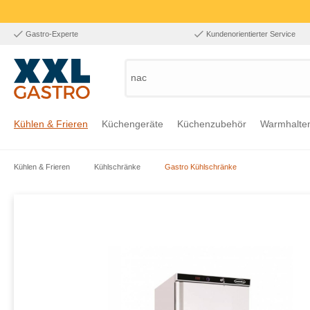
Gastro-Experte
Kundenorientierter Service
nach P
Kühlen & Frieren
Küchengeräte
Küchenzubehör
Warmhalte
Kühlen & Frieren
Kühlschränke
Gastro Kühlschränke
Zur Kategorie Kühlen & Frieren
Zur Kategorie Küchengeräte
Zur Kategorie Küchenzubehör
Zur Kategorie Warmhalten
Zur Kategorie Edelstahl
Zur Kategorie Einrichtung & Bekleidung
Zur Kategorie Hygiene & Waschen