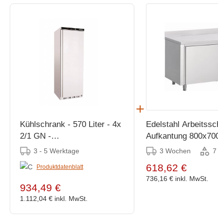
Kühlschrank - 570 Liter - 4x
Edelstahl Arbeitssc
2/1 GN -
Aufkantung 800x7
775x695x(h)1885mm - Weiß
3 - 5 Werktage
3 Wochen
7
618,62 €
Produktdatenblatt
736,16 €
inkl. MwSt.
934,49 €
1.112,04 €
inkl. MwSt.