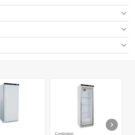
Combisteel
C