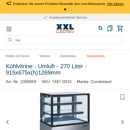
Entdecken Sie unsere ProSelect-Bestseller jetzt zum Aktionspreis.
Hier klicken
*
Kundenorientierter Service
nach
Kühlen & Frieren
Vitrinen
Kühlvitrinen
Standvitrinen
Kühlvitrine - Umluft - 270 Liter -
915x675x(h)1269mm
Art.-Nr. 1000859
SKU: 7487.0015
Marke: Combisteel