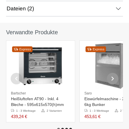
Dateien (2)
Verwandte Produkte
Express
Express
Bartscher
Saro
Heißluftofen AT90 - Inkl. 4
Eiswürfelmaschine - 26k
Bleche - 595x615x570(h)mm
6kg Bunker
1 - 3 Werktage
2 Varianten
1 - 3 Werktage
2 Vari
439,24 €
453,61 €