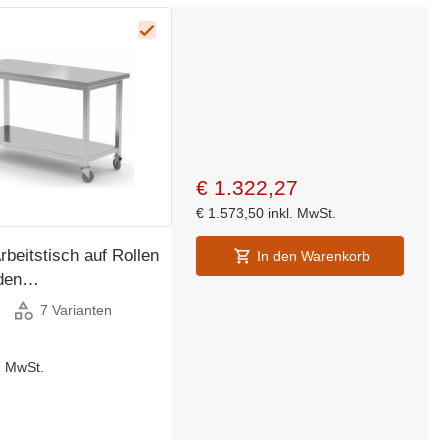
€
1.322,27
€
1.573,50
inkl. MwSt.
rbeitstisch auf Rollen
In den Warenkorb
den
x(H)885mm
7 Varianten
l. MwSt.