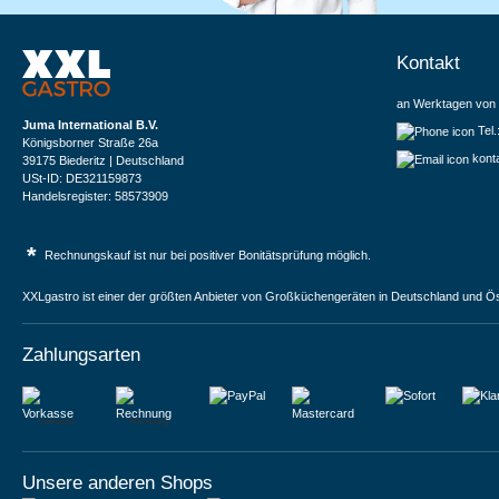
Kontakt
an Werktagen von 
Juma International B.V.
Tel
Königsborner Straße 26a
kont
39175 Biederitz | Deutschland
USt-ID: DE321159873
Handelsregister: 58573909
*
Rechnungskauf ist nur bei positiver Bonitätsprüfung möglich.
XXLgastro ist einer der größten Anbieter von Großküchengeräten in Deutschland und Ös
Zahlungsarten
Vorkasse
Rechnung
Unsere anderen Shops