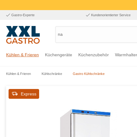
Gastro-Experte
Kundenorientierter Service
nach Pr
Kühlen & Frieren
Küchengeräte
Küchenzubehör
Warmhalte
Kühlen & Frieren
Kühlschränke
Gastro Kühlschränke
Zur Kategorie Kühlen & Frieren
Zur Kategorie Küchengeräte
Zur Kategorie Küchenzubehör
Zur Kategorie Warmhalten
Zur Kategorie Edelstahl
Zur Kategorie Einrichtung & Bekleidung
Zur Kategorie Hygiene & Waschen
Express