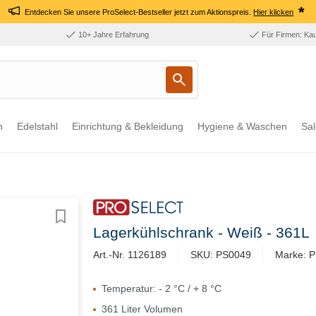
*
Entdecken Sie unsere ProSelect-Bestseller jetzt zum Aktionspreis.
Hier klicken
10+ Jahre Erfahrung
Für Firmen: Ka
n
Edelstahl
Einrichtung & Bekleidung
Hygiene & Waschen
Sal
Lagerkühlschrank - Weiß - 361L
Art.-Nr. 1126189
SKU: PS0049
Marke: P
Temperatur: - 2 °C / + 8 °C
361 Liter Volumen