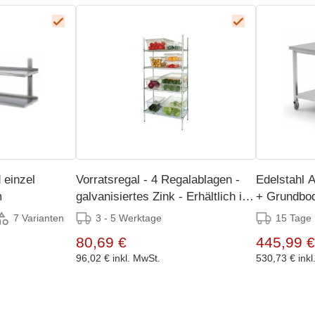
 einzel
Vorratsregal - 4 Regalablagen -
Edelstahl A
m
galvanisiertes Zink - Erhältlich in
+ Grundbo
4 Größen
1000x600
3 - 5 Werktage
15 Tage
7 Varianten
80,69 €
445,99 €
96,02 €
inkl. MwSt.
530,73 €
ink