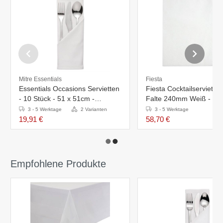
Mitre Essentials
Fiesta
Essentials Occasions Servietten
Fiesta Cocktailservietten
- 10 Stück - 51 x 51cm -
Falte 240mm Weiß - 40
Polyester - Erhältlich in 3
3 - 5 Werktage
2 Varianten
3 - 5 Werktage
Farben
19,91 €
58,70 €
Empfohlene Produkte