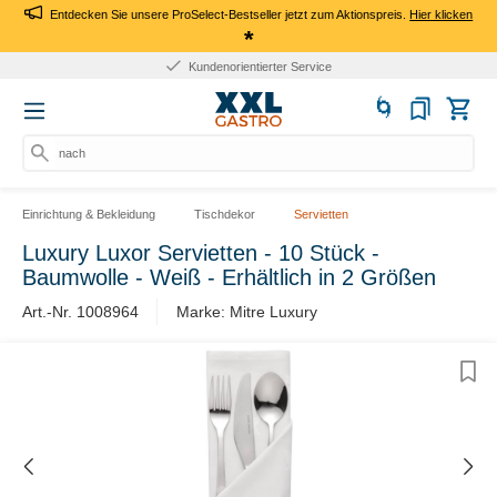
Entdecken Sie unsere ProSelect-Bestseller jetzt zum Aktionspreis.
Hier klicken
*
Kundenorientierter Service
nach Pr
Einrichtung & Bekleidung
Tischdekor
Servietten
Luxury Luxor Servietten - 10 Stück -
Baumwolle - Weiß - Erhältlich in 2 Größen
Art.-Nr. 1008964
Marke: Mitre Luxury