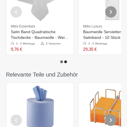
Mitre Essentials
Mitre Luxury
Satin Band Quadratische
Baumwolle Servietten - 
Tischdecke - Baumwolle - Weiß
Satinband - 10 Stück -
- Erhältlich in 10 Größen
- Weiß
3 - 5 Werktage
6 Varianten
3 - 5 Werktage
9,76 €
29,35 €
Relevante Teile und Zubehör