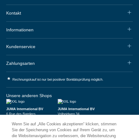
Kontakt
Informationen
Kundenservice
Zahlungsarten
*
Rechnungskauf ist nur bei positiver Bonitätsprüfung möglich.
Unsere anderen Shops
JUMA International BV
JUMA International BV
6 Rue des Bateliers
Vrijheidweg 34
92110 Clichy | France
1521RR Wormerveer | Nederland
Wenn Sie auf „Alle Cookies akzeptieren“ klicken, stimmen
Numéro de TVA : FR59815313275
BTW: NL853095048B01
Numéro Siren : 815313275
K.V.K.: 58573909
Sie der Speicherung von Cookies auf Ihrem Gerät zu, um
die Websitenavigation zu verbessern, die Websitenutzung