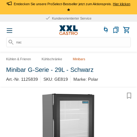
Entdecken Sie unsere ProSelect-Bestseller jetzt zum Aktionspreis.
Hier klicken
*
Kundenorientierter Service
nach
Kühlen & Frieren
Kühlschränke
Minibars
Minibar G-Serie - 29L - Schwarz
Art.-Nr. 1125839
SKU: GE819
Marke: Polar