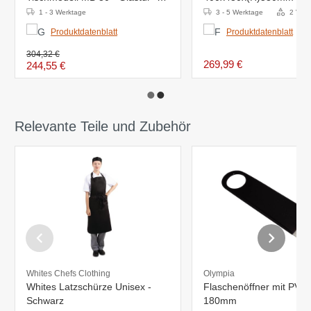
402x428x(H)500mm
12°C
1 - 3 Werktage
3 - 5 Werktage
2 Vari
Produktdatenblatt
Produktdatenblatt
304,32 €
269,99 €
244,55 €
Relevante Teile und Zubehör
Whites Chefs Clothing
Olympia
Whites Latzschürze Unisex -
Flaschenöffner mit PVC-G
Schwarz
180mm