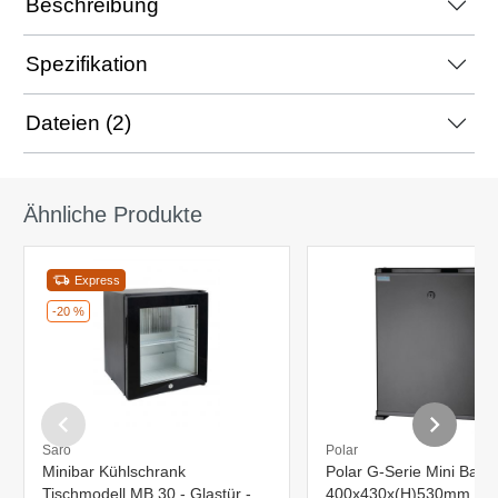
Beschreibung
Spezifikation
Dateien (2)
Ähnliche Produkte
Express
-20 %
Saro
Polar
Minibar Kühlschrank
Polar G-Serie Mini Bar -
Tischmodell MB 30 - Glastür -
400x430x(H)530mm - 3°