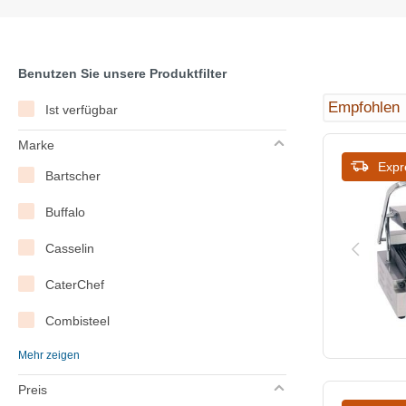
Benutzen Sie unsere Produktfilter
Ist verfügbar
Marke
Expr
Bartscher
Buffalo
Casselin
CaterChef
Combisteel
Mehr zeigen
Hendi
Preis
Lincat