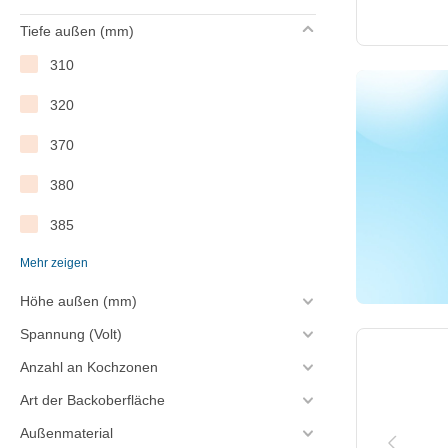
Tiefe außen (mm)
320
310
331
320
370
370
380
380
406
385
410
Mehr zeigen
395
425
Höhe außen (mm)
400
430
Spannung (Volt)
410
435
Anzahl an Kochzonen
430
436
Art der Backoberfläche
440
Außenmaterial
439