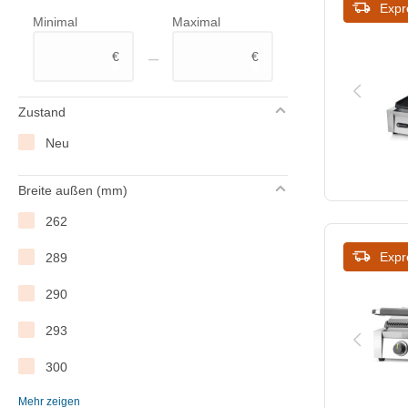
Expr
Minimal
Maximal
MilanToast
–
€
€
ProSelect
Roband
Zustand
Roller Grill
Neu
Saro
Breite außen (mm)
Unox
262
Waring Commercial
Expr
289
XXLselect
290
293
300
Mehr zeigen
307