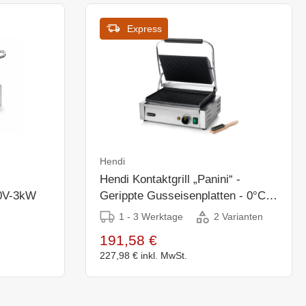
Express
Hendi
Hendi Kontaktgrill „Panini“ -
0V-3kW
Gerippte Gusseisenplatten - 0°C
bis 300°C
1 - 3 Werktage
2 Varianten
191,58 €
227,98 €
inkl. MwSt.