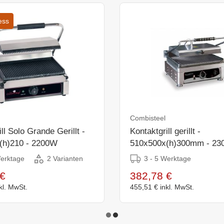
ess
Combisteel
ll Solo Grande Gerillt -
Kontaktgrill gerillt -
(h)210 - 2200W
510x500x(h)300mm - 23
Werktage
3 - 5 Werktage
2 Varianten
€
382,78 €
kl. MwSt.
455,51 €
inkl. MwSt.