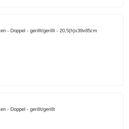
Kontaktgrill - Edelstahl - Gussplatten - Doppel - gerillt/gerillt - 20,5(h)x39x85cm
n - Doppel - gerillt/gerillt