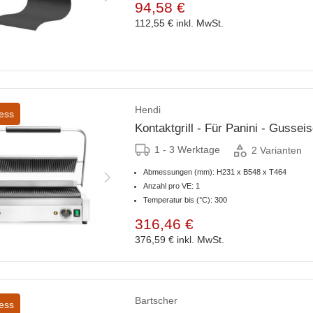
94,58 €
112,55 €
inkl. MwSt.
Hendi
ess
Kontaktgrill - Für Panini - Gussei
1 - 3 Werktage
2 Varianten
Abmessungen (mm): H231 x B548 x T464
Anzahl pro VE: 1
Temperatur bis (°C): 300
316,46 €
376,59 €
inkl. MwSt.
Bartscher
ess