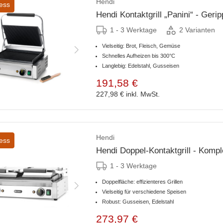
Hendi
ess
Hendi Kontaktgrill „Panini“ - Geri
1 - 3 Werktage
2 Varianten
Vielseitig: Brot, Fleisch, Gemüse
Schnelles Aufheizen bis 300°C
Langlebig: Edelstahl, Gusseisen
191,58 €
227,98 €
inkl. MwSt.
Hendi
ess
Hendi Doppel-Kontaktgrill - Kompl
1 - 3 Werktage
Doppelfläche: effizienteres Grillen
Vielseitig für verschiedene Speisen
Robust: Gusseisen, Edelstahl
273,97 €