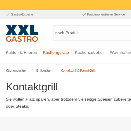
Gastro-Experte
Kundenorientierter Service
nach Produkt,
Kühlen & Frieren
Küchengeräte
Küchenzubehör
Warmhalte
Küchengeräte
Grillgeräte
Kontaktgrill & Panini Grill
Zur Kategorie Kühlen & Frieren
Zur Kategorie Küchengeräte
Zur Kategorie Küchenzubehör
Zur Kategorie Warmhalten
Zur Kategorie Edelstahl
Zur Kategorie Einrichtung & Bekleidung
Zur Kategorie Hygiene & Waschen
Kontaktgrill
Sie wollen Platz sparen, aber trotzdem vielseitige Speisen zubere
oder Steaks.