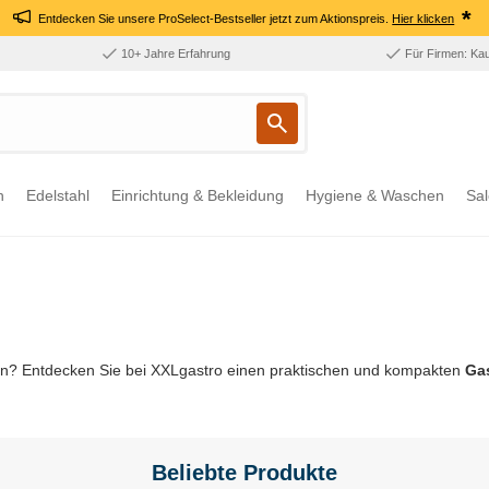
*
Entdecken Sie unsere ProSelect-Bestseller jetzt zum Aktionspreis.
Hier klicken
10+ Jahre Erfahrung
Für Firmen: Ka
n
Edelstahl
Einrichtung & Bekleidung
Hygiene & Waschen
Sal
iten? Entdecken Sie bei XXLgastro einen praktischen und kompakten
Gas
Beliebte Produkte