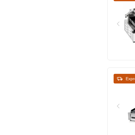
580
840
Expr