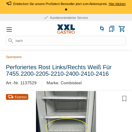
Entdecken Sie unsere ProSelect-Bestseller jetzt zum Aktionspreis.
Hier klicken
*
Kundenorientierter Service
nach P
Spareparts
Perforiertes Rost Links/Rechts Weiß Für
7455.2200-2205-2210-2400-2410-2416
Art.-Nr. 1137529
Marke: Combisteel
Express