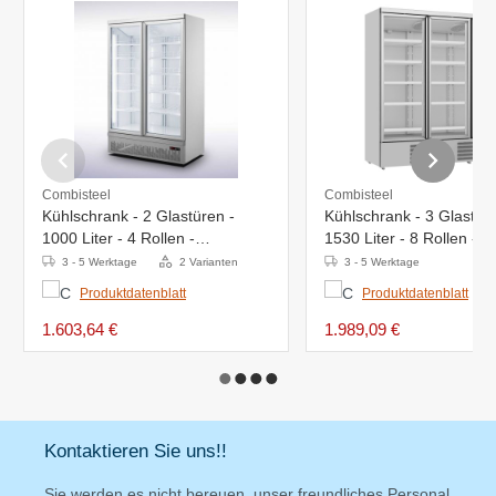
Combisteel
Combisteel
Kühlschrank - 2 Glastüren -
Kühlschrank - 3 Glastüre
1000 Liter - 4 Rollen -
1530 Liter - 8 Rollen -
1253x710x(h)1997mm
1880x710x(h)1997mm
3 - 5 Werktage
2 Varianten
3 - 5 Werktage
Produktdatenblatt
Produktdatenblatt
1.603,64 €
1.989,09 €
Kontaktieren Sie uns!!
Sie werden es nicht bereuen, unser freundliches Personal