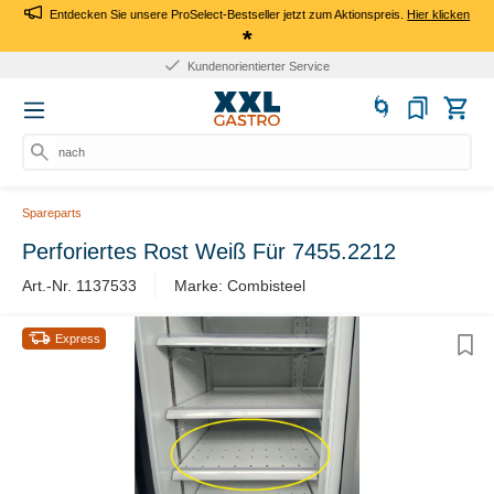
Entdecken Sie unsere ProSelect-Bestseller jetzt zum Aktionspreis.
Hier klicken
*
Kundenorientierter Service
nach Pr
Spareparts
Perforiertes Rost Weiß Für 7455.2212
Art.-Nr. 1137533
Marke: Combisteel
Express