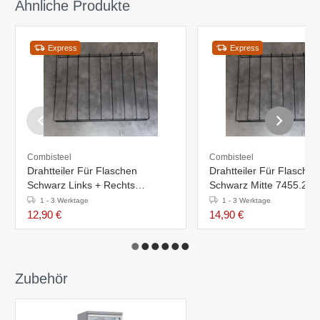
Ähnliche Produkte
Express
Express
Combisteel
Combisteel
Drahtteiler Für Flaschen
Drahtteiler Für Flaschen
Schwarz Links + Rechts
Schwarz Mitte 7455.22
7455.2230-2235-2240 +
+ 7455.2415-2417
1 - 3 Werktage
1 - 3 Werktage
7455.2405-2415-2417
12,90 €
14,90 €
Zubehör