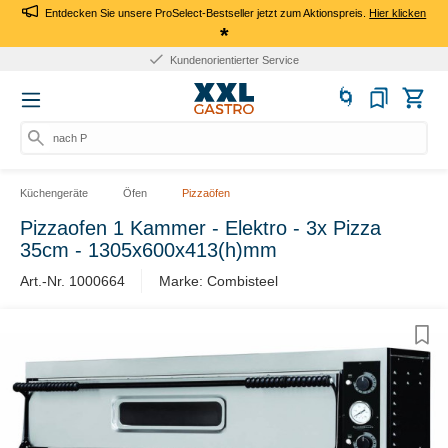
Entdecken Sie unsere ProSelect-Bestseller jetzt zum Aktionspreis.
Hier klicken
*
Kundenorientierter Service
nach Pro
Küchengeräte
Öfen
Pizzaöfen
Pizzaofen 1 Kammer - Elektro - 3x Pizza
35cm - 1305x600x413(h)mm
Art.-Nr. 1000664
Marke: Combisteel