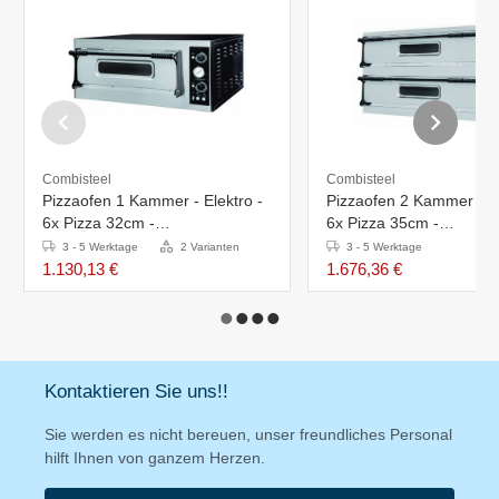
Combisteel
Combisteel
Pizzaofen 1 Kammer - Elektro -
Pizzaofen 2 Kammer - Elektro -
6x Pizza 32cm -
6x Pizza 35cm -
975x1214x413(h)mm
1305x600x745(h)mm
3 - 5 Werktage
2 Varianten
3 - 5 Werktage
1.130,13 €
1.676,36 €
Kontaktieren Sie uns!!
Sie werden es nicht bereuen, unser freundliches Personal
hilft Ihnen von ganzem Herzen.