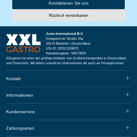
Kontaktieren Sie uns
Rückruf vereinbaren
Juma International B.V.
Königsborner Straße 26a
39175 Biederitz | Deutschland
USt-ID: DE321159873
Handelsregister: 58573909
XXLgastro ist einer der größten Anbieter von Großküchengeräten in Deutschland
und Österreich. Wir liefern sowohl an Unternehmen als auch an Privatpersonen.
Kontakt
Informationen
Kundenservice
Zahlungsarten