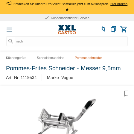
Entdecken Sie unsere ProSelect-Bestseller jetzt zum Aktionspreis.
Hier klicken
*
Kundenorientierter Service
nach
Küchengeräte
Schneidemaschine
Pommesschneider
Pommes-Frites Schneider - Messer 9,5mm
Art.-Nr. 1119534
Marke: Vogue