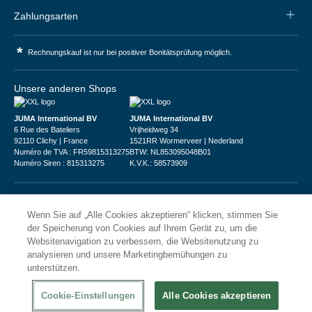
Zahlungsarten
*
Rechnungskauf ist nur bei positiver Bonitätsprüfung möglich.
Unsere anderen Shops
JUMA International BV
JUMA International BV
6 Rue des Bateliers
Vrijheidweg 34
92110 Clichy | France
1521RR Wormerveer | Nederland
Numéro de TVA : FR59815313275
BTW: NL853095048B01
Numéro Siren : 815313275
K.V.K.: 58573909
Wenn Sie auf „Alle Cookies akzeptieren“ klicken, stimmen Sie
der Speicherung von Cookies auf Ihrem Gerät zu, um die
Websitenavigation zu verbessern, die Websitenutzung zu
© 2026
XXLgastro
analysieren und unsere Marketingbemühungen zu
Datenschutz
Impressum
AGB
unterstützen.
Cookie-Einstellungen
Alle Cookies akzeptieren