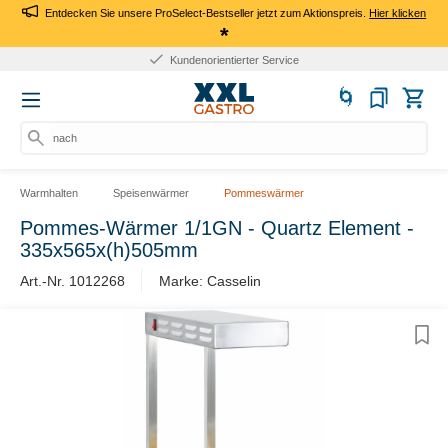
Entdecken Sie unsere ProSelect-Bestseller jetzt zum Aktionspreis.
Hier klicken
*
Kundenorientierter Service
nach Pr
Warmhalten
Speisenwärmer
Pommeswärmer
Pommes-Wärmer 1/1GN - Quartz Element -
335x565x(h)505mm
Art.-Nr. 1012268
Marke: Casselin