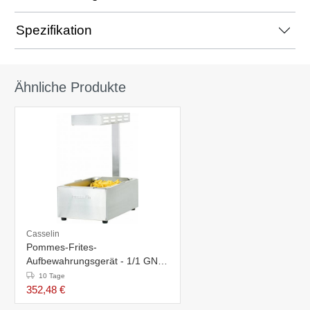
Spezifikation
Ähnliche Produkte
Casselin
Pommes-Frites-
Aufbewahrungsgerät - 1/1 GN -
Infrarotlampe - 335x563x (H)
10 Tage
660mm
352,48 €