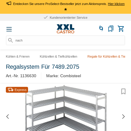
Entdecken Sie unsere ProSelect-Bestseller jetzt zum Aktionspreis.
Hier klicken
*
Kundenorientierter Service
nach P
Kühlen & Frieren
Kühlzellen & Tiefkühlzellen
Regale für Kühlzellen & Tiefküh
Regalsystem Für 7489.2075
Art.-Nr. 1136630
Marke: Combisteel
Express