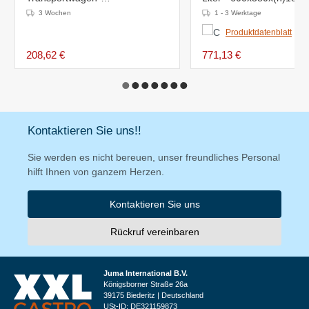
690x690x1820(h)mm
3 Wochen
1 - 3 Werktage
Produktdatenblatt
208,62 €
771,13 €
Kontaktieren Sie uns!!
Sie werden es nicht bereuen, unser freundliches Personal
hilft Ihnen von ganzem Herzen.
Kontaktieren Sie uns
Rückruf vereinbaren
Juma International B.V.
Königsborner Straße 26a
39175 Biederitz | Deutschland
USt-ID: DE321159873