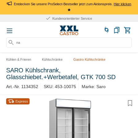
Entdecken Sie unsere ProSelect-Bestseller jetzt zum Aktionspreis.
Hier klicken
*
Kundenorientierter Service
nach
Kühlen & Frieren
Kühlschränke
Gastro Kühlschränke
SARO Kühlschrank,
Glasschiebet.+Werbetafel, GTK 700 SD
Art.-Nr. 1134352
SKU: 453-10075
Marke: Saro
Express