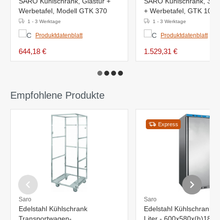
SARO Kühlschrank, Glastür +
SARO Kühlschrank, 3 Gl
Werbetafel, Modell GTK 370
+ Werbetafel, GTK 1065
1 - 3 Werktage
1 - 3 Werktage
Produktdatenblatt
Produktdatenblatt
644,18 €
1.529,31 €
Empfohlene Produkte
Express
Saro
Saro
Edelstahl Kühlschrank
Edelstahl Kühlschrank -
Transportwagen-
Liter - 600x580x(h)185