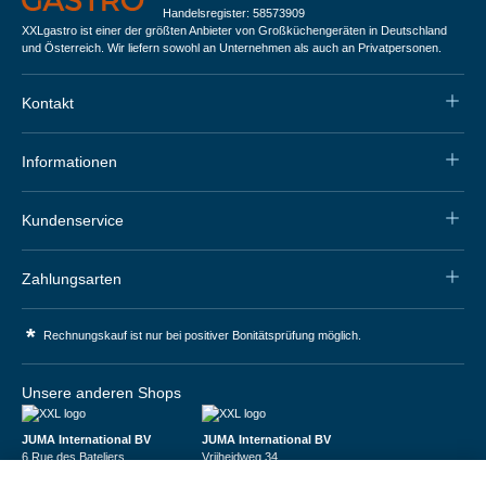
Handelsregister: 58573909
XXLgastro ist einer der größten Anbieter von Großküchengeräten in Deutschland
und Österreich. Wir liefern sowohl an Unternehmen als auch an Privatpersonen.
Kontakt
Informationen
Kundenservice
Zahlungsarten
*
Rechnungskauf ist nur bei positiver Bonitätsprüfung möglich.
Unsere anderen Shops
JUMA International BV
JUMA International BV
6 Rue des Bateliers
Vrijheidweg 34
92110 Clichy | France
1521RR Wormerveer | Nederland