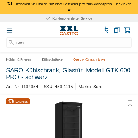
Entdecken Sie unsere ProSelect-Bestseller jetzt zum Aktionspreis.
Hier klicken
*
Kundenorientierter Service
nach Pr
Kühlen & Frieren
Kühlschränke
Gastro Kühlschränke
SARO Kühlschrank, Glastür, Modell GTK 600
PRO - schwarz
Art.-Nr. 1134354
SKU: 453-1115
Marke: Saro
Express