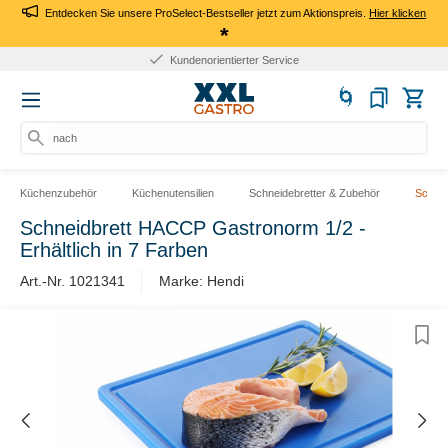
Entdecken Sie unsere ProSelect-Bestseller jetzt zum Aktionspreis.
Hier klicken
*
Kundenorientierter Service
nach P
Küchenzubehör
Küchenutensilien
Schneidebretter & Zubehör
Schnei
Schneidbrett HACCP Gastronorm 1/2 -
Erhältlich in 7 Farben
Art.-Nr. 1021341
Marke: Hendi