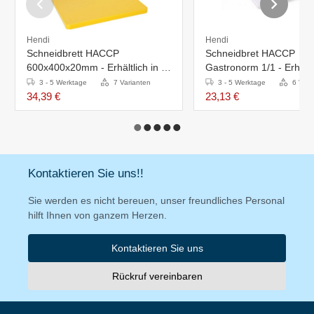
Hendi
Hendi
Schneidbrett HACCP
Schneidbret HACCP
600x400x20mm - Erhältlich in 7
Gastronorm 1/1 - Erhältli
Farben
Farben
3 - 5 Werktage
7 Varianten
3 - 5 Werktage
6 Vari
34,39 €
23,13 €
Kontaktieren Sie uns!!
Sie werden es nicht bereuen, unser freundliches Personal
hilft Ihnen von ganzem Herzen.
Kontaktieren Sie uns
Rückruf vereinbaren