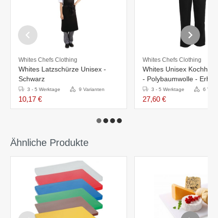
Whites Chefs Clothing
Whites Chefs Clothing
Whites Latzschürze Unisex -
Whites Unisex Kochhos
Schwarz
- Polybaumwolle - Erhältl
Größen
3 - 5 Werktage
9 Varianten
3 - 5 Werktage
6 Vari
10,17 €
27,60 €
Ähnliche Produkte