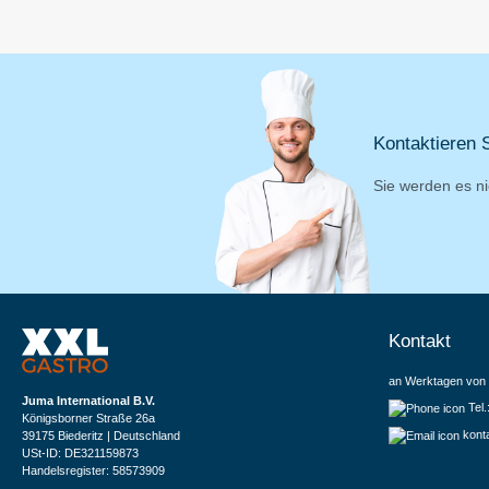
Kontaktieren S
Sie werden es ni
Kontakt
an Werktagen von 
Juma International B.V.
Tel
Königsborner Straße 26a
kont
39175 Biederitz | Deutschland
USt-ID: DE321159873
Handelsregister: 58573909