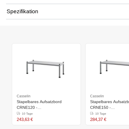
Spezifikation
Casselin
Casselin
Stapelbares Aufsatzbord
Stapelbares Aufsatz
CRNE120 -
CRNE150 -
1200x380x(H)355mm
1500x380x(H)355m
10 Tage
10 Tage
243,63 €
284,37 €