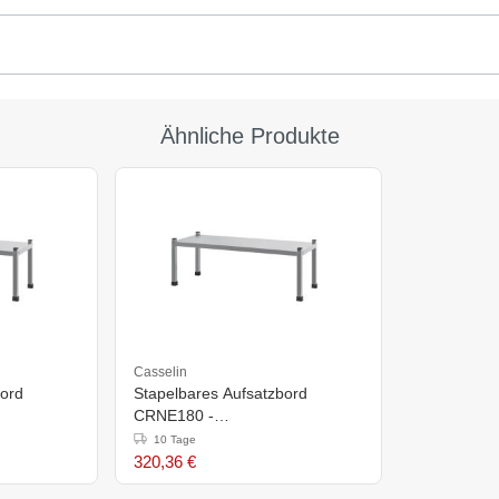
Ähnliche Produkte
Casselin
bord
Stapelbares Aufsatzbord
CRNE180 -
m
1800x380x(H)355mm
10 Tage
320,36 €