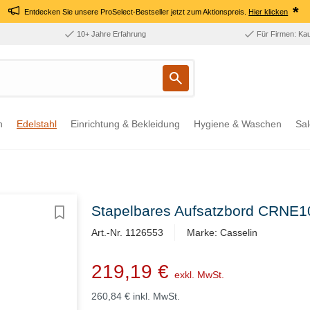
*
Entdecken Sie unsere ProSelect-Bestseller jetzt zum Aktionspreis.
Hier klicken
10+ Jahre Erfahrung
Für Firmen: Ka
n
Edelstahl
Einrichtung & Bekleidung
Hygiene & Waschen
Sal
Stapelbares Aufsatzbord CRNE
Art.-Nr. 1126553
Marke: Casselin
219,19 €
exkl. MwSt.
260,84 €
inkl. MwSt.