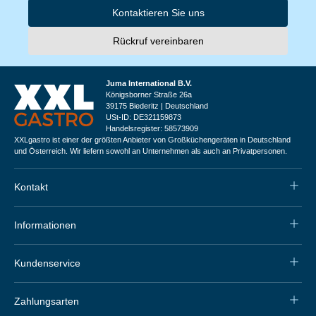
Kontaktieren Sie uns
Rückruf vereinbaren
Juma International B.V.
Königsborner Straße 26a
39175 Biederitz | Deutschland
USt-ID: DE321159873
Handelsregister: 58573909
XXLgastro ist einer der größten Anbieter von Großküchengeräten in Deutschland
und Österreich. Wir liefern sowohl an Unternehmen als auch an Privatpersonen.
Kontakt
Informationen
Kundenservice
Zahlungsarten