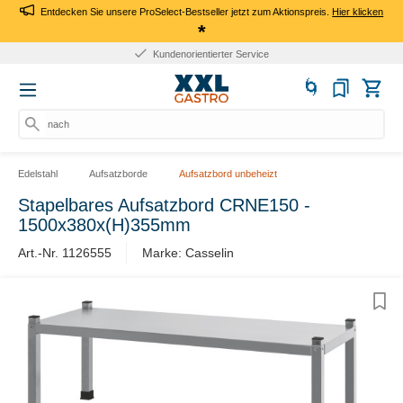
Entdecken Sie unsere ProSelect-Bestseller jetzt zum Aktionspreis.
Hier klicken
*
Kundenorientierter Service
nach
Edelstahl
Aufsatzborde
Aufsatzbord unbeheizt
Stapelbares Aufsatzbord CRNE150 -
1500x380x(H)355mm
Art.-Nr. 1126555
Marke: Casselin