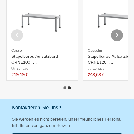
Casselin
Casselin
Stapelbares Aufsatzbord
Stapelbares Aufsatzbor
CRNE100 -
CRNE120 -
1000x380x(H)355mm
1200x380x(H)355mm
10 Tage
10 Tage
219,19 €
243,63 €
Kontaktieren Sie uns!!
Sie werden es nicht bereuen, unser freundliches Personal
hilft Ihnen von ganzem Herzen.