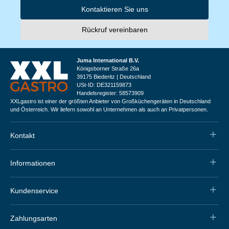
Kontaktieren Sie uns
Rückruf vereinbaren
Juma International B.V.
Königsborner Straße 26a
39175 Biederitz | Deutschland
USt-ID: DE321159873
Handelsregister: 58573909
XXLgastro ist einer der größten Anbieter von Großküchengeräten in Deutschland
und Österreich. Wir liefern sowohl an Unternehmen als auch an Privatpersonen.
Kontakt
Informationen
Kundenservice
Zahlungsarten