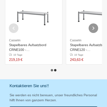
Casselin
Casselin
Stapelbares Aufsatzbord
Stapelbares Aufsatzbor
CRNE100 -
CRNE120 -
1000x380x(H)355mm
1200x380x(H)355mm
10 Tage
10 Tage
219,19 €
243,63 €
Kontaktieren Sie uns!!
Sie werden es nicht bereuen, unser freundliches Personal
hilft Ihnen von ganzem Herzen.