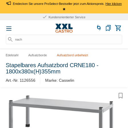
Entdecken Sie unsere ProSelect-Bestseller jetzt zum Aktionspreis.
Hier klicken
*
Kundenorientierter Service
nach P
Edelstahl
Aufsatzborde
Aufsatzbord unbeheizt
Stapelbares Aufsatzbord CRNE180 -
1800x380x(H)355mm
Art.-Nr. 1126556
Marke: Casselin