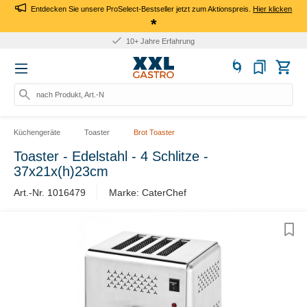
Entdecken Sie unsere ProSelect-Bestseller jetzt zum Aktionspreis.
Hier klicken
*
10+ Jahre Erfahrung
nach Produkt, Art.-Nr.
Küchengeräte
Toaster
Brot Toaster
Toaster - Edelstahl - 4 Schlitze -
37x21x(h)23cm
Art.-Nr. 1016479
Marke: CaterChef