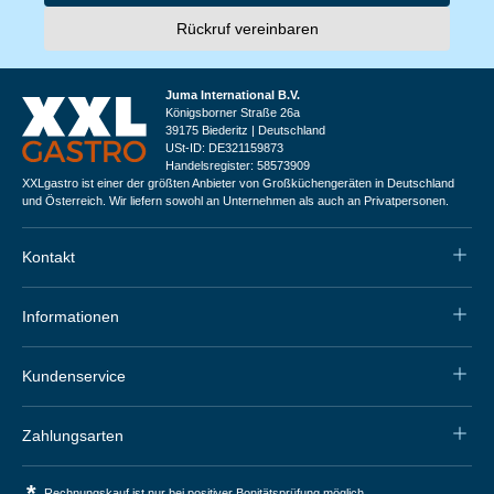
Rückruf vereinbaren
Juma International B.V.
Königsborner Straße 26a
39175 Biederitz | Deutschland
USt-ID: DE321159873
Handelsregister: 58573909
XXLgastro ist einer der größten Anbieter von Großküchengeräten in Deutschland
und Österreich. Wir liefern sowohl an Unternehmen als auch an Privatpersonen.
Kontakt
Informationen
Kundenservice
Zahlungsarten
*
Rechnungskauf ist nur bei positiver Bonitätsprüfung möglich.