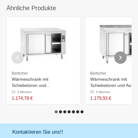
Ähnliche Produkte
Bartscher
Bartscher
Wärmeschrank mit
Wärmeschrank mit
Schiebetüren und
Schiebetüren und Aufka
Zwischenboden
-1000x700x(h)850-900
3 Wochen
3 Wochen
-1000x700x(h)850-900mm -
230V
1.174,78 €
1.179,93 €
230V
Kontaktieren Sie uns!!