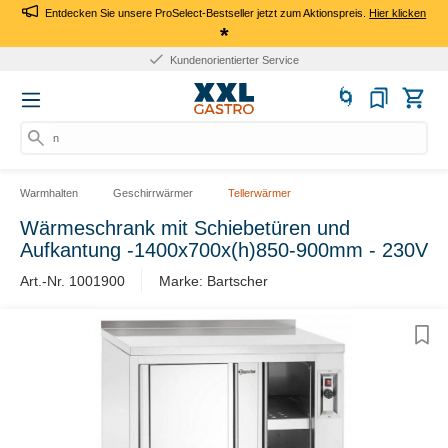
Entdecken Sie unsere ProSelect-Bestseller jetzt zum Aktionspreis.
Hier klicken
*
Kundenorientierter Service
nac
Warmhalten
Geschirrwärmer
Tellerwärmer
Wärmeschrank mit Schiebetüren und
Aufkantung -1400x700x(h)850-900mm - 230V
Art.-Nr. 1001900
Marke: Bartscher