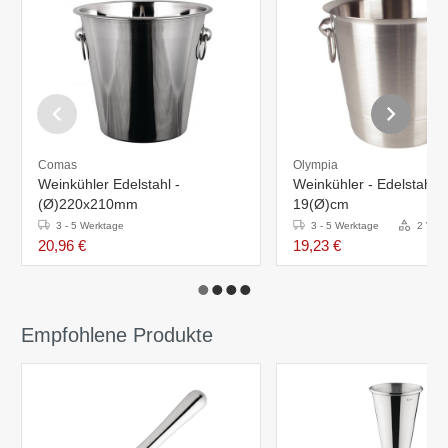
Comas
Olympia
Weinkühler Edelstahl -
Weinkühler - Edelstahl -
(Ø)220x210mm
19(Ø)cm
3 - 5 Werktage
3 - 5 Werktage
2 Vari
20,96 €
19,23 €
Empfohlene Produkte