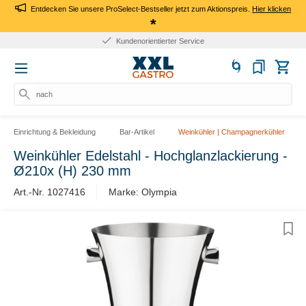
Entdecken Sie unsere ProSelect-Bestseller jetzt zum Aktionspreis.
Hier klicken
*
Kundenorientierter Service
nach P
Einrichtung & Bekleidung
Bar-Artikel
Weinkühler | Champagnerkühler
Weinkühler Edelstahl - Hochglanzlackierung -
Ø210x (H) 230 mm
Art.-Nr. 1027416
Marke: Olympia