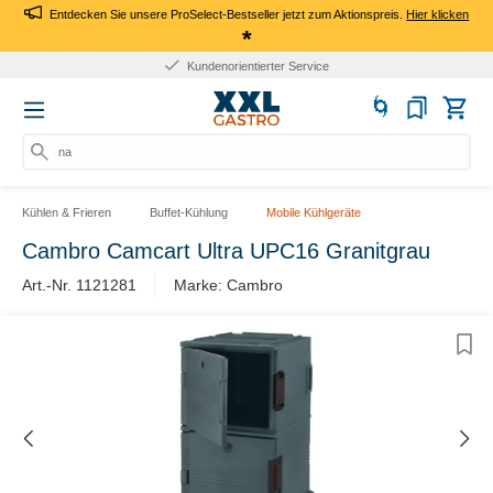
Entdecken Sie unsere ProSelect-Bestseller jetzt zum Aktionspreis.
Hier klicken
*
Kundenorientierter Service
nach
Kühlen & Frieren
Buffet-Kühlung
Mobile Kühlgeräte
Cambro Camcart Ultra UPC16 Granitgrau
Art.-Nr. 1121281
Marke: Cambro