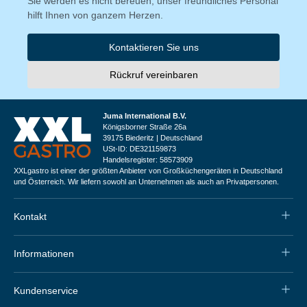
Sie werden es nicht bereuen, unser freundliches Personal
hilft Ihnen von ganzem Herzen.
Kontaktieren Sie uns
Rückruf vereinbaren
Juma International B.V.
Königsborner Straße 26a
39175 Biederitz | Deutschland
USt-ID: DE321159873
Handelsregister: 58573909
XXLgastro ist einer der größten Anbieter von Großküchengeräten in Deutschland
und Österreich. Wir liefern sowohl an Unternehmen als auch an Privatpersonen.
Kontakt
Informationen
Kundenservice