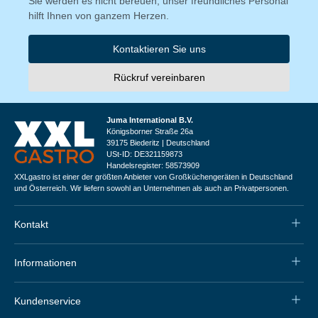
Sie werden es nicht bereuen, unser freundliches Personal
hilft Ihnen von ganzem Herzen.
Kontaktieren Sie uns
Rückruf vereinbaren
Juma International B.V.
Königsborner Straße 26a
39175 Biederitz | Deutschland
USt-ID: DE321159873
Handelsregister: 58573909
XXLgastro ist einer der größten Anbieter von Großküchengeräten in Deutschland
und Österreich. Wir liefern sowohl an Unternehmen als auch an Privatpersonen.
Kontakt
Informationen
Kundenservice