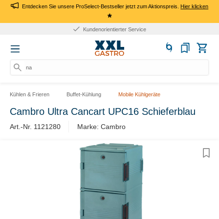
Entdecken Sie unsere ProSelect-Bestseller jetzt zum Aktionspreis.
Hier klicken
*
Kundenorientierter Service
nach
Kühlen & Frieren
Buffet-Kühlung
Mobile Kühlgeräte
Cambro Ultra Cancart UPC16 Schieferblau
Art.-Nr. 1121280
Marke: Cambro