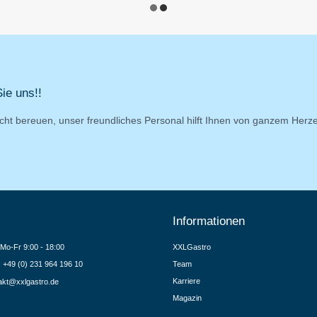
ie uns!!
cht bereuen, unser freundliches Personal hilft Ihnen von ganzem Herz
Informationen
Mo-Fr 9:00 - 18:00
XXLGastro
.: +49 (0) 231 964 196 10
Team
Karriere
akt@xxlgastro.de
Magazin