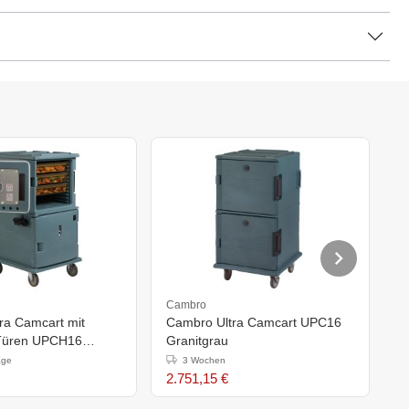
Cambro
C
ra Camcart mit
Cambro Ultra Camcart UPC16
C
 Türen UPCH16
Granitgrau
b
u
S
age
3 Wochen
2.751,15 €
3