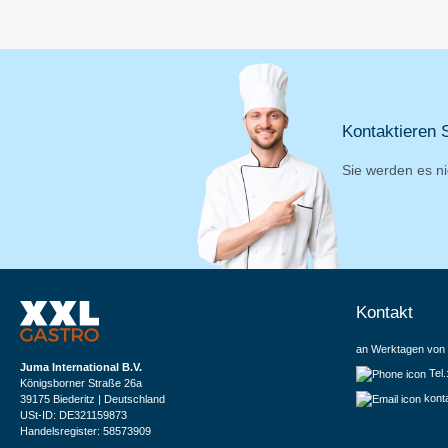
Kontaktieren S
Sie werden es ni
Kontakt
an Werktagen von 
Juma International B.V.
Tel
Königsborner Straße 26a
kont
39175 Biederitz | Deutschland
USt-ID: DE321159873
Handelsregister: 58573909