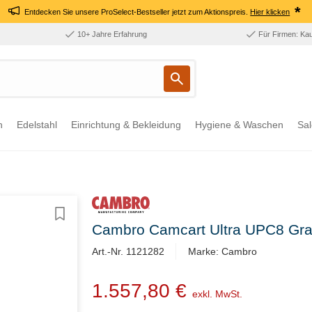
*
Entdecken Sie unsere ProSelect-Bestseller jetzt zum Aktionspreis.
Hier klicken
10+ Jahre Erfahrung
Für Firmen: Ka
n
Edelstahl
Einrichtung & Bekleidung
Hygiene & Waschen
Sal
Cambro Camcart Ultra UPC8 Gra
Art.-Nr. 1121282
Marke: Cambro
1.557,80 €
exkl. MwSt.