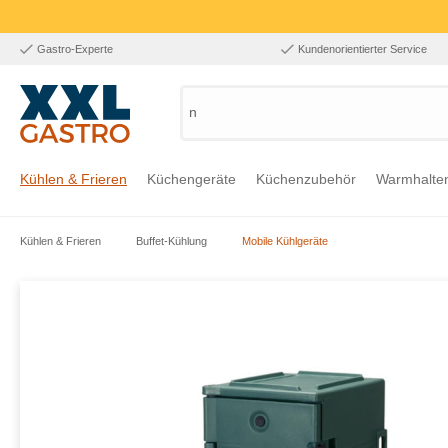
Gastro-Experte
Kundenorientierter Service
nach
Kühlen & Frieren
Küchengeräte
Küchenzubehör
Warmhalte
Kühlen & Frieren
Buffet-Kühlung
Mobile Kühlgeräte
Zur Kategorie Kühlen & Frieren
Zur Kategorie Küchengeräte
Zur Kategorie Küchenzubehör
Zur Kategorie Warmhalten
Zur Kategorie Edelstahl
Zur Kategorie Einrichtung & Bekleidung
Zur Kategorie Hygiene & Waschen