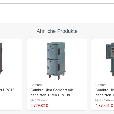
Ähnliche Produkte
Cambro
Cambro
rt UPC16
Cambro Ultra Camcart mit
Cambro Ult
beheizten Türen UPCH8
beheizten
Schieferblau
Schieferbla
3 Wochen
3 - 5 Werkt
2.729,82 €
4.370,51 €