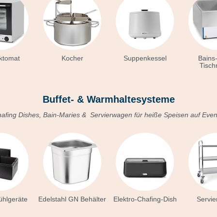
ktomat
Kocher
Suppenkessel
Bains
Tisch
Buffet- & Warmhaltesysteme
afing Dishes, Bain-Maries & Servierwagen für heiße Speisen auf Even
ühlgeräte
Edelstahl GN Behälter
Elektro-Chafing-Dish
Servi