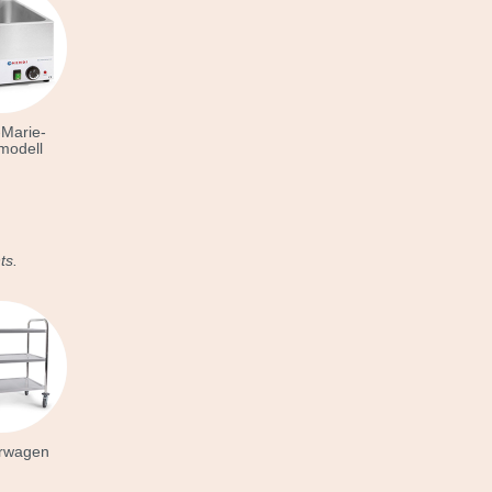
-Marie-
modell
ts.
erwagen