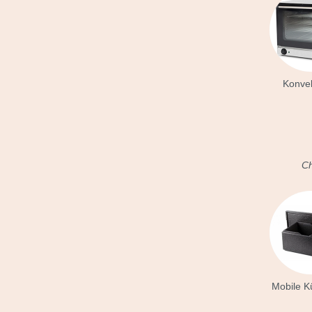
Konve
Ch
Mobile K