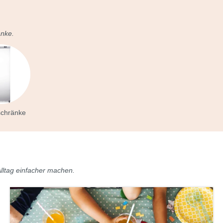
änke.
schränke
lltag einfacher machen.