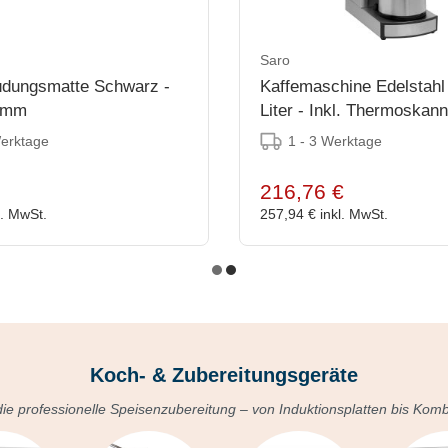
Saro
üdungsmatte Schwarz -
Kaffemaschine Edelstahl 
0mm
Liter - Inkl. Thermoskann
195x360x(h)550mm
Werktage
1 - 3 Werktage
216,76 €
l. MwSt.
257,94 €
inkl. MwSt.
Koch- & Zubereitungsgeräte
 die professionelle Speisenzubereitung – von Induktionsplatten bis Kom