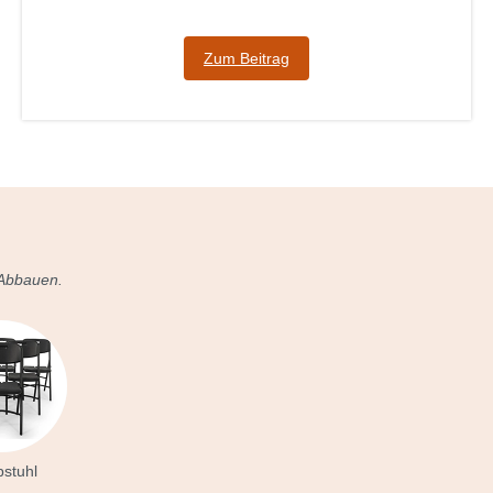
Zum Beitrag
 Abbauen.
pstuhl