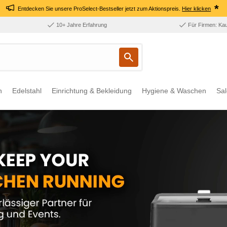
*
Entdecken Sie unsere ProSelect-Bestseller jetzt zum Aktionspreis.
Hier klicken
10+ Jahre Erfahrung
Für Firmen: Ka
n
Edelstahl
Einrichtung & Bekleidung
Hygiene & Waschen
Sal