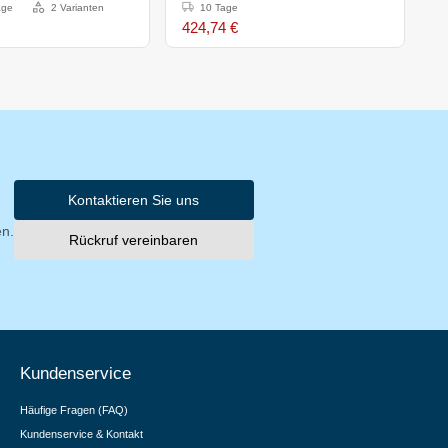
4
age
2 Varianten
10 Tage
424,74 €
6
Kontaktieren Sie uns
en.
Rückruf vereinbaren
Kundenservice
Häufige Fragen (FAQ)
Kundenservice & Kontakt