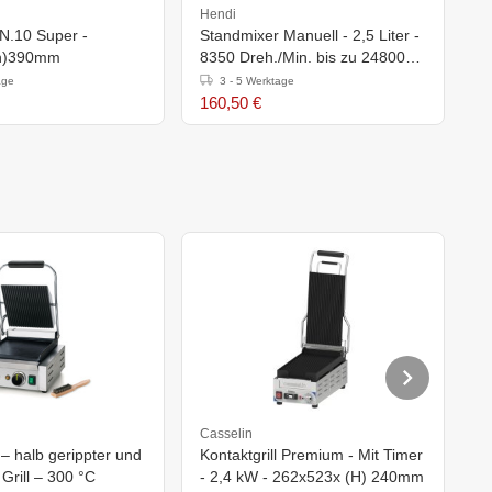
Hendi
H
 N.10 Super -
Standmixer Manuell - 2,5 Liter -
T
h)390mm
8350 Dreh./Min. bis zu 24800
1
U/Min.
age
3 - 5 Werktage
160,50 €
1
Casselin
M
l – halb gerippter und
Kontaktgrill Premium - Mit Timer
K
 Grill – 300 °C
- 2,4 kW - 262x523x (H) 240mm
M