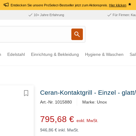
*
Entdecken Sie unsere ProSelect-Bestseller jetzt zum Aktionspreis.
Hier klicken
10+ Jahre Erfahrung
Für Firmen: Ka
n
Edelstahl
Einrichtung & Bekleidung
Hygiene & Waschen
Sal
Ceran-Kontaktgrill - Einzel - glat
Art.-Nr. 1015880
Marke: Unox
795,68 €
exkl. MwSt.
946,86 €
inkl. MwSt.