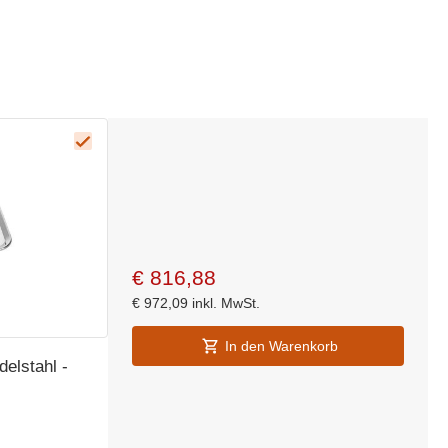
€
816,88
€
972,09
inkl. MwSt.
In den Warenkorb
delstahl -