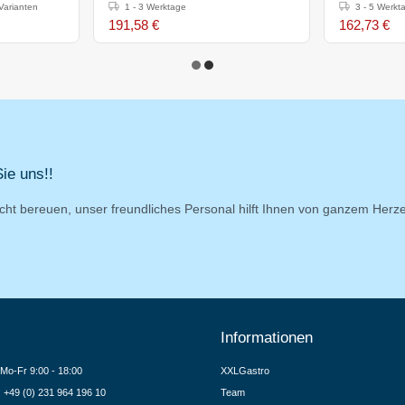
300°C
Varianten
1 - 3 Werktage
3 - 5 Werkt
191,58 €
162,73 €
ie uns!!
cht bereuen, unser freundliches Personal hilft Ihnen von ganzem Herz
Informationen
Mo-Fr 9:00 - 18:00
XXLGastro
.: +49 (0) 231 964 196 10
Team