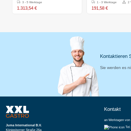
17,6(h)x45,8x61,9cm
bis 300°C
3 - 5 Werktage
1 - 3 Werktage
2 
1.313,54 €
191,58 €
Kontaktieren S
Sie werden es ni
Kontakt
an Werktagen von 
Juma International B.V.
Tel
Königsborner Straße 26a