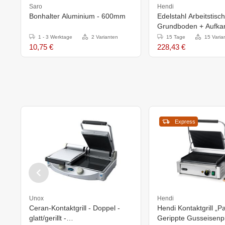
Saro
Hendi
Bonhalter Aluminium - 600mm
Edelstahl Arbeitstisch
Grundboden + Aufka
400x600x(H)885mm
1 - 3 Werktage
2 Varianten
15 Tage
15 Varia
10,75 €
228,43 €
Express
Unox
Hendi
Ceran-Kontaktgrill - Doppel -
Hendi Kontaktgrill „Pa
glatt/gerillt -
Gerippte Gusseisenpl