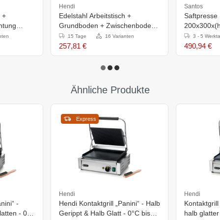
Hendi
Santos
 +
Edelstahl Arbeitstisch +
Saftpresse
ntung
Grundboden + Zwischenboden
200x300x(
+ Aufkantung
nten
15 Tage
16 Varianten
3 - 5 Werkt
400x600x(H)885mm
257,81 €
490,94 €
Ähnliche Produkte
Express
Hendi
Hendi
nini“ -
Hendi Kontaktgrill „Panini“ - Halb
Kontaktgril
atten - 0°C
Gerippt & Halb Glatt - 0°C bis
halb glatter