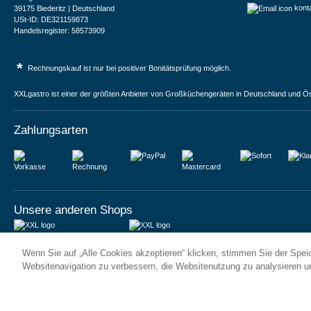
kont
39175 Biederitz | Deutschland
USt-ID: DE321159873
Handelsregister: 58573909
*
Rechnungskauf ist nur bei positiver Bonitätsprüfung möglich.
XXLgastro ist einer der größten Anbieter von Großküchengeräten in Deutschland und Ös
Zahlungsarten
Vorkasse
Rechnung
Unsere anderen Shops
JUMA International BV
JUMA International BV
Wenn Sie auf „Alle Cookies akzeptieren“ klicken, stimmen Sie der Spe
6 Rue des Bateliers
Vrijheidweg 34
92110 Clichy | France
1521RR Wormerveer | Nederland
Websitenavigation zu verbessern, die Websitenutzung zu analysieren 
Numéro de TVA : FR59815313275
BTW: NL853095048B01
Numéro Siren : 815313275
K.V.K.: 58573909