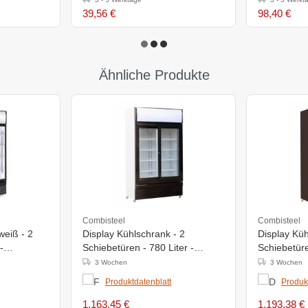
39,56 €
98,40 €
Ähnliche Produkte
Combisteel
Combisteel
weiß - 2
Display Kühlschrank - 2
Display Küh
-
Schiebetüren - 780 Liter -
Schiebetüre
m - LED
1120x595x(h)2100mm - LED
1120x595x
3 Wochen
3 Wochen
Produktdatenblatt
Produk
1.163,45 €
1.193,38 €