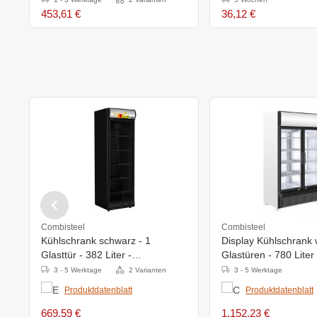
453,61 €
36,12 €
Combisteel
Combisteel
Kühlschrank schwarz - 1
Display Kühlschrank 
Glasttür - 382 Liter -
Glastüren - 780 Liter 
595x650x(h)2000mm
1120x595x(h)2100m
3 - 5 Werktage
2 Varianten
3 - 5 Werktage
Produktdatenblatt
Produktdatenblatt
669,59 €
1.152,23 €