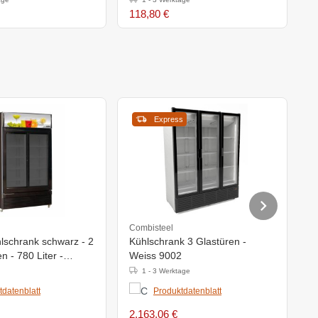
118,80 €
2
Express
Combisteel
C
lschrank schwarz - 2
Kühlschrank 3 Glastüren -
K
n - 780 Liter -
Weiss 9002
S
(h)2100mm - LED
1 - 3 Werktage
tdatenblatt
Produktdatenblatt
2.163,06 €
2