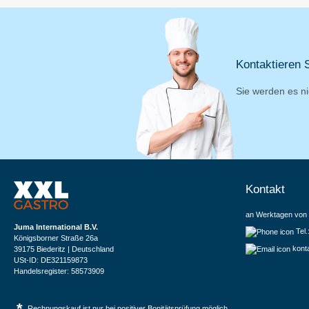
Kontaktieren S
Sie werden es ni
Kontakt
an Werktagen von 
Juma International B.V.
Tel
Königsborner Straße 26a
kont
39175 Biederitz | Deutschland
USt-ID: DE321159873
Handelsregister: 58573909
*
Rechnungskauf ist nur bei positiver Bonitätsprüfung möglich.