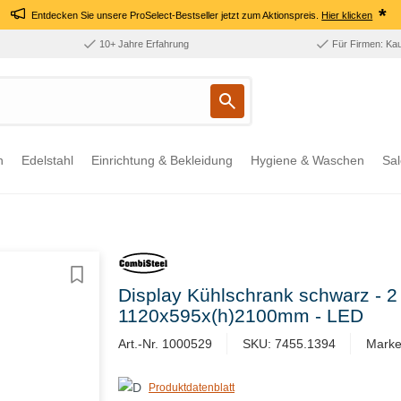
*
Entdecken Sie unsere ProSelect-Bestseller jetzt zum Aktionspreis.
Hier klicken
10+ Jahre Erfahrung
Für Firmen: Ka
n
Edelstahl
Einrichtung & Bekleidung
Hygiene & Waschen
Sal
Display Kühlschrank schwarz - 2 
1120x595x(h)2100mm - LED
Art.-Nr. 1000529
SKU: 7455.1394
Marke
Produktdatenblatt