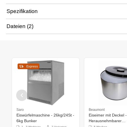
Spezifikation
Dateien (2)
Express
Saro
Beaumont
Eiswürfelmaschine - 26kg/24St -
Eiseimer mit Deckel -
6kg Bunker
Herausnehmbarer
Abtropfschale
1 - 3 Werktage
2 Varianten
5 Wochen