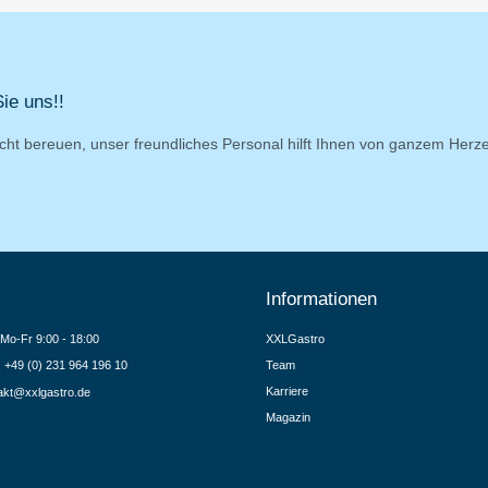
ie uns!!
cht bereuen, unser freundliches Personal hilft Ihnen von ganzem Herz
Informationen
Mo-Fr 9:00 - 18:00
XXLGastro
.: +49 (0) 231 964 196 10
Team
Karriere
akt@xxlgastro.de
Magazin