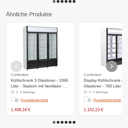
Ähnliche Produkte
Combisteel
Combisteel
Kühlschrank 3 Glastüren - 1065
Display Kühlschrank wei
Liter - Statisch mit Ventilator -
Glastüren - 780 Liter -
1600x610x(h)1973mm
1120x595x(h)2100mm -
3 - 5 Werktage
3 - 5 Werktage
Produktdatenblatt
Produktdatenblatt
1.498,18 €
1.152,23 €