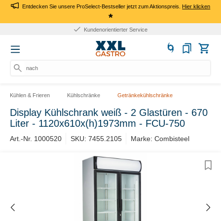
Entdecken Sie unsere ProSelect-Bestseller jetzt zum Aktionspreis.
Hier klicken
*
Kundenorientierter Service
nach P
Kühlen & Frieren
Kühlschränke
Getränkekühlschränke
Display Kühlschrank weiß - 2 Glastüren - 670
Liter - 1120x610x(h)1973mm - FCU-750
Art.-Nr. 1000520
SKU: 7455.2105
Marke: Combisteel