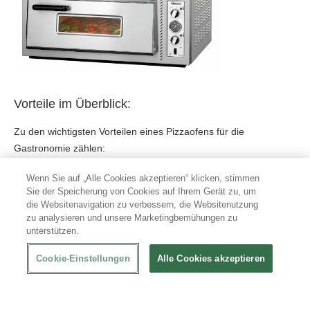
Vorteile im Überblick:
Zu den wichtigsten Vorteilen eines Pizzaofens für die
Gastronomie zählen:
konstante Backtemperatur
für gleichmäßige Ergebnisse bei
Wenn Sie auf „Alle Cookies akzeptieren“ klicken, stimmen
Sie der Speicherung von Cookies auf Ihrem Gerät zu, um
jeder Pizza
die Websitenavigation zu verbessern, die Websitenutzung
zu analysieren und unsere Marketingbemühungen zu
kurze Backzeiten
, besonders praktisch bei hohem
unterstützen.
Gästeaufkommen
Cookie-Einstellungen
Alle Cookies akzeptieren
optimale Hitzeverteilung
für knusprige Böden und perfekt
geschmolzenen Käse
effiziente Arbeitsabläufe
im Gastronomiebetrieb