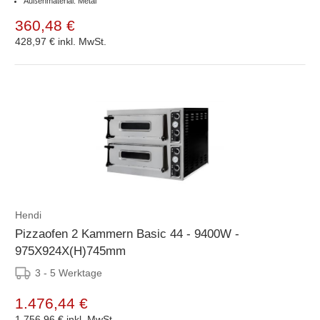
Außenmaterial: Metal
360,48 €
428,97 €
inkl. MwSt.
Hendi
Pizzaofen 2 Kammern Basic 44 - 9400W -
975X924X(H)745mm
3 - 5 Werktage
1.476,44 €
1.756,96 €
inkl. MwSt.