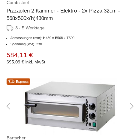
Combisteel
Pizzaofen 2 Kammer - Elektro - 2x Pizza 32cm -
568x500x(h)430mm
3 - 5 Werktage
Abmessungen (mm): H430 x B568 x T500
Spannung (Volt): 230
584,11 €
695,09 €
inkl. MwSt.
Express
Bartscher