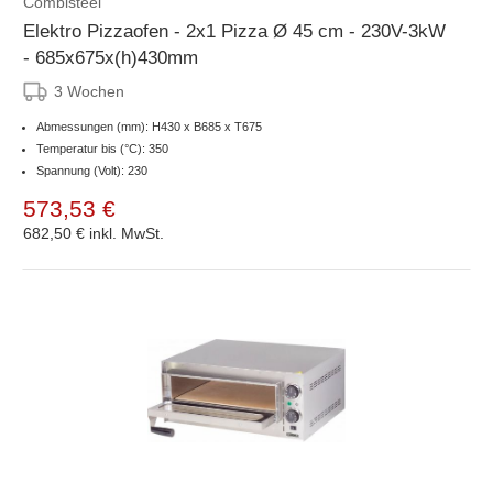
Combisteel
Elektro Pizzaofen - 2x1 Pizza Ø 45 cm - 230V-3kW
- 685x675x(h)430mm
3 Wochen
Abmessungen (mm): H430 x B685 x T675
Temperatur bis (°C): 350
Spannung (Volt): 230
573,53 €
682,50 €
inkl. MwSt.