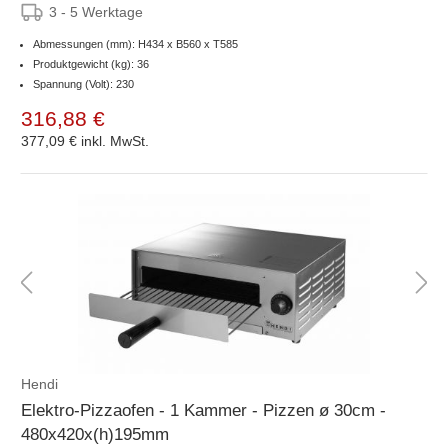
3 - 5 Werktage
Abmessungen (mm): H434 x B560 x T585
Produktgewicht (kg): 36
Spannung (Volt): 230
316,88 €
377,09 €
inkl. MwSt.
Hendi
Elektro-Pizzaofen - 1 Kammer - Pizzen ø 30cm -
480x420x(h)195mm