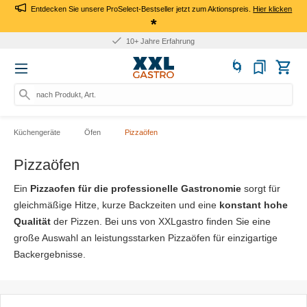
Entdecken Sie unsere ProSelect-Bestseller jetzt zum Aktionspreis.
Hier klicken
*
10+ Jahre Erfahrung
nach Produkt, Art.-Nr., Marke
Küchengeräte
Öfen
Pizzaöfen
Pizzaöfen
Ein
Pizzaofen für die professionelle Gastronomie
sorgt für
gleichmäßige Hitze, kurze Backzeiten und eine
konstant hohe
Qualität
der Pizzen. Bei uns von XXLgastro finden Sie eine
große Auswahl an leistungsstarken Pizzaöfen für einzigartige
Backergebnisse.