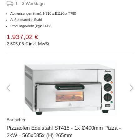
1 - 3 Werktage
Abmessungen (mm): H710 x B1190 x T780
Außenmaterial: Stahl
Produktgewicht (kg): 141.8
1.937,02 €
2.305,05 €
inkl. MwSt.
Bartscher
Pizzaofen Edelstahl ST415 - 1x Ø400mm Pizza -
2kW - 565x585x (H) 265mm