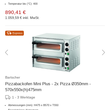
Temperatur bis (°C): 400
890,41 €
1.059,59 €
inkl. MwSt.
Express
Bartscher
Pizzabackofen Mini Plus - 2x Pizza Ø350mm -
570x550x(h)475mm
1 - 3 Werktage
Abmessungen (mm): H475 x B570 x T550
Energieträger: Netzstrom