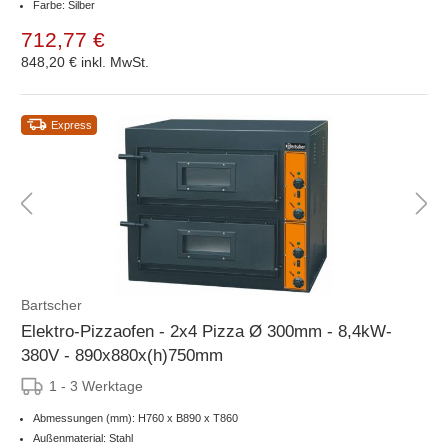
Farbe: Silber
712,77 €
848,20 €
inkl. MwSt.
Express
Bartscher
Elektro-Pizzaofen - 2x4 Pizza Ø 300mm - 8,4kW-
380V - 890x880x(h)750mm
1 - 3 Werktage
Abmessungen (mm): H760 x B890 x T860
Außenmaterial: Stahl