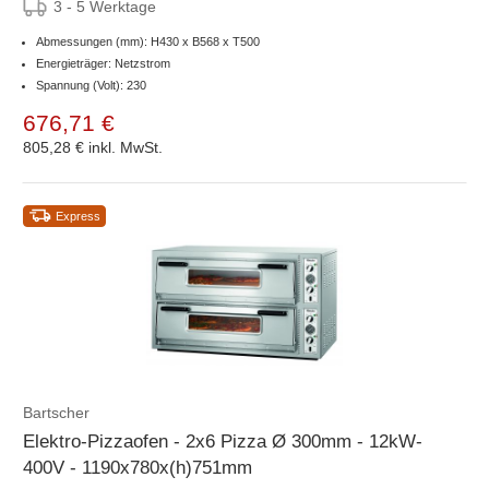
3 - 5 Werktage
Abmessungen (mm): H430 x B568 x T500
Energieträger: Netzstrom
Spannung (Volt): 230
676,71 €
805,28 €
inkl. MwSt.
Express
Bartscher
Elektro-Pizzaofen - 2x6 Pizza Ø 300mm - 12kW-
400V - 1190x780x(h)751mm