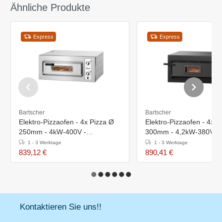
Ähnliche Produkte
Express
Express
Bartscher
Bartscher
Elektro-Pizzaofen - 4x Pizza Ø
Elektro-Pizzaofen - 4x P
250mm - 4kW-400V -
300mm - 4,2kW-380V -
800x750x(h)360mm
890x880x(h)430mm
1 - 3 Werktage
1 - 3 Werktage
839,12 €
890,41 €
Kontaktieren Sie uns!!