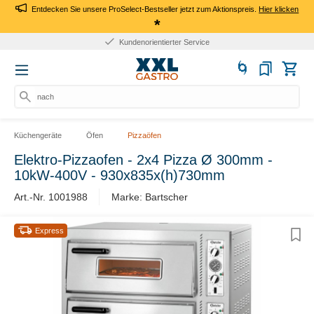
Entdecken Sie unsere ProSelect-Bestseller jetzt zum Aktionspreis.
Hier klicken
*
Kundenorientierter Service
nach P
Küchengeräte
Öfen
Pizzaöfen
Elektro-Pizzaofen - 2x4 Pizza Ø 300mm -
10kW-400V - 930x835x(h)730mm
Art.-Nr. 1001988
Marke: Bartscher
Express