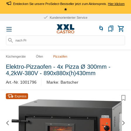
Entdecken Sie unsere ProSelect-Bestseller jetzt zum Aktionspreis.
Hier klicken
*
Kundenorientierter Service
nach Pro
Küchengeräte
Öfen
Pizzaöfen
Elektro-Pizzaofen - 4x Pizza Ø 300mm -
4,2kW-380V - 890x880x(h)430mm
Art.-Nr. 1001796
Marke: Bartscher
Express