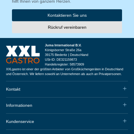
hilft Ihnen von ganzem Herzen.
Kontaktieren Sie uns
Rückruf vereinbaren
Juma International B.V.
Königsborner Straße 26a
39175 Biederitz | Deutschland
USt-ID: DE321159873
Handelsregister: 58573909
XXLgastro ist einer der größten Anbieter von Großküchengeräten in Deutschland
und Österreich. Wir liefern sowohl an Unternehmen als auch an Privatpersonen.
Kontakt
Informationen
Kundenservice