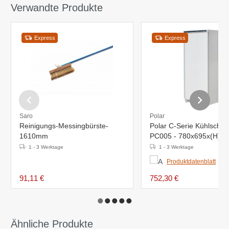
Verwandte Produkte
Express
Express
Saro
Polar
Reinigungs-Messingbürste-
Polar C-Serie Kühlschra
1610mm
PC005 - 780x695x(H)1
2°C bis 5°C
1 - 3 Werktage
1 - 3 Werktage
Produktdatenblatt
91,11 €
752,30 €
Ähnliche Produkte