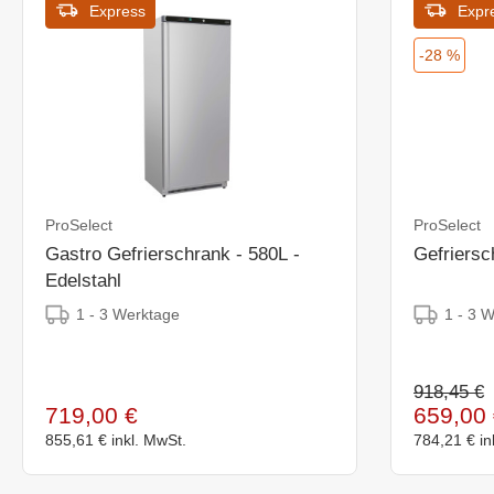
Express
Expr
-28 %
ProSelect
ProSelect
Gastro Gefrierschrank - 580L -
Gefriersc
Edelstahl
1 - 3 Werktage
1 - 3 
918,45 €
719,00 €
659,00 
855,61 €
inkl. MwSt.
784,21 €
in