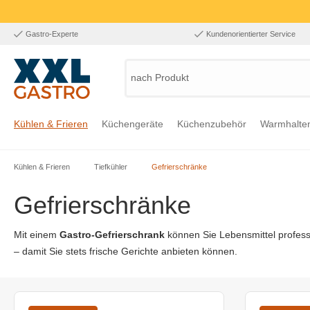
Gastro-Experte
Kundenorientierter Service
nach Produkt, A
Kühlen & Frieren
Küchengeräte
Küchenzubehör
Warmhalte
Kühlen & Frieren
Tiefkühler
Gefrierschränke
Zur Kategorie Kühlen & Frieren
Zur Kategorie Küchengeräte
Zur Kategorie Küchenzubehör
Zur Kategorie Warmhalten
Zur Kategorie Edelstahl
Zur Kategorie Einrichtung & Bekleidung
Zur Kategorie Hygiene & Waschen
Gefrierschränke
Mit einem
Gastro-Gefrierschrank
können Sie Lebensmittel professi
– damit Sie stets frische Gerichte anbieten können.