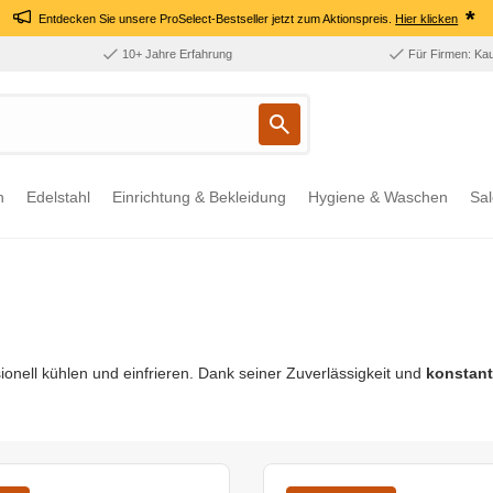
*
Entdecken Sie unsere ProSelect-Bestseller jetzt zum Aktionspreis.
Hier klicken
10+ Jahre Erfahrung
Für Firmen: Ka
n
Edelstahl
Einrichtung & Bekleidung
Hygiene & Waschen
Sal
onell kühlen und einfrieren. Dank seiner Zuverlässigkeit und
konstant