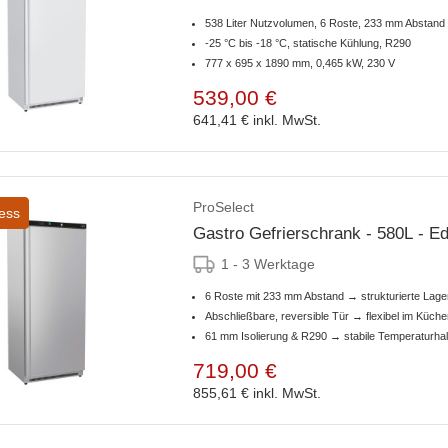
538 Liter Nutzvolumen, 6 Roste, 233 mm Abstand
-25 °C bis -18 °C, statische Kühlung, R290
777 x 695 x 1890 mm, 0,465 kW, 230 V
539,00 €
641,41 €
inkl. MwSt.
ProSelect
ess
Gastro Gefrierschrank - 580L - Ed
1 - 3 Werktage
6 Roste mit 233 mm Abstand → strukturierte Lag
Abschließbare, reversible Tür → flexibel im Küche
61 mm Isolierung & R290 → stabile Temperaturha
719,00 €
855,61 €
inkl. MwSt.