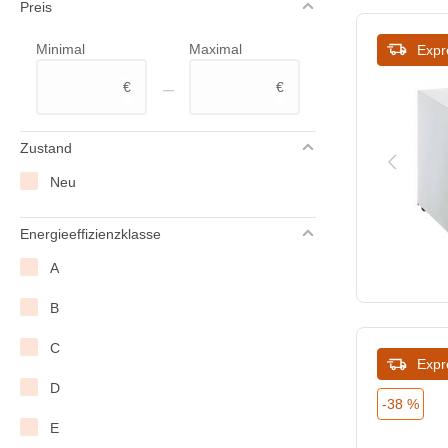
Preis
Polar
Minimal
Maximal
Expr
ProSelect
–
€
€
Saro
Severin
Zustand
Tefcold
Neu
XXLselect
Energieeffizienzklasse
A
B
C
Expr
D
-38 %
E