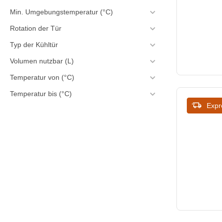
Min. Umgebungstemperatur (°C)
720
Rotation der Tür
723
Typ der Kühltür
725
Volumen nutzbar (L)
740
Temperatur von (°C)
Temperatur bis (°C)
744
Expr
745
760
764
800
805
810