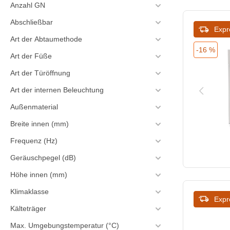
620
Anzahl GN
635
Abschließbar
Expr
Art der Abtaumethode
637
-16 %
Art der Füße
639
Art der Türöffnung
640
Art der internen Beleuchtung
670
Außenmaterial
Breite innen (mm)
693
Frequenz (Hz)
695
Geräuschpegel (dB)
700
Höhe innen (mm)
705
Klimaklasse
Expr
710
Kälteträger
Max. Umgebungstemperatur (°C)
718