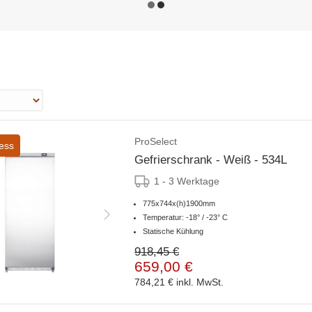
ProSelect
ess
Gefrierschrank - Weiß - 534L
1 - 3 Werktage
775x744x(h)1900mm
Temperatur: -18° / -23° C
Statische Kühlung
918,45 €
659,00 €
784,21 €
inkl. MwSt.