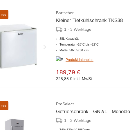
Bartscher
ess
Kleiner Tiefkühlschrank TKS38
1 - 3 Werktage
38L Kapazität
Temperatur -18°C bis -22°C
Maße: 58x55x84 cm
Produktdatenblatt
189,79 €
225,85 €
inkl. MwSt.
ProSelect
ess
Gefrierschrank - GN2/1 - Monoblo
1 - 3 Werktage
740x830x(h)1960mm