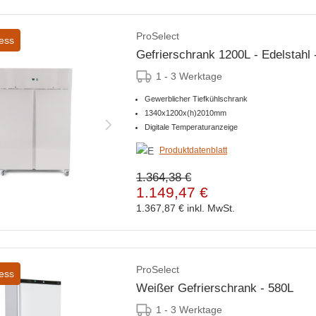
ProSelect
ess
Gefrierschrank 1200L - Edelstahl 
1 - 3 Werktage
Gewerblicher Tiefkühlschrank
1340x1200x(h)2010mm
Digitale Temperaturanzeige
Produktdatenblatt
1.364,38 €
1.149,47 €
1.367,87 €
inkl. MwSt.
ProSelect
ess
Weißer Gefrierschrank - 580L
1 - 3 Werktage