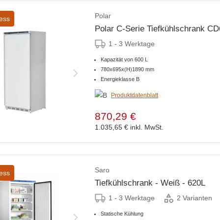
Polar
ess
Polar C-Serie Tiefkühlschrank CD
1 - 3 Werktage
Kapazität von 600 L
780x695x(H)1890 mm
Energieklasse B
Produktdatenblatt
870,29 €
1.035,65 €
inkl. MwSt.
Saro
ess
Tiefkühlschrank - Weiß - 620L
1 - 3 Werktage
2 Varianten
Statische Kühlung