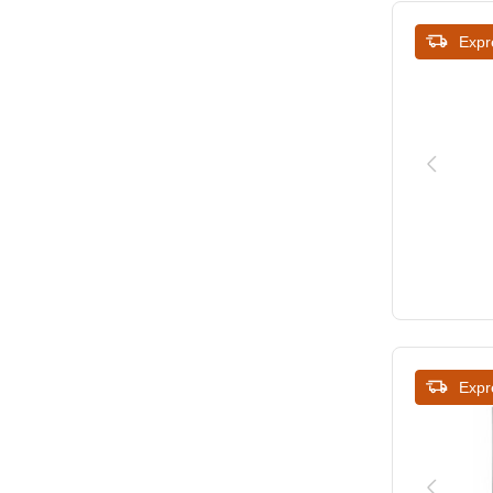
815
Expr
830
845
850
852
875
990
Expr