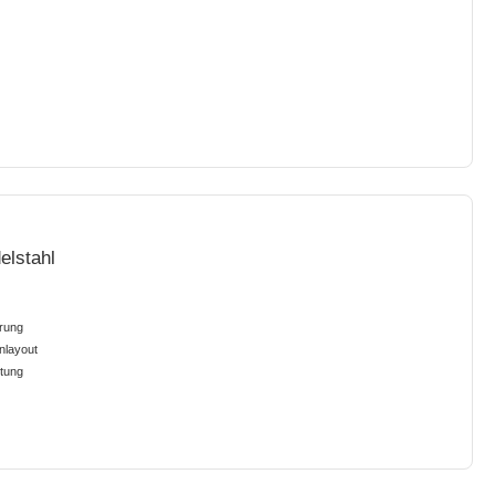
elstahl
erung
nlayout
ltung