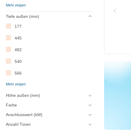
Mehr zeigen
F
Tiefe außen (mm)
G
177
445
482
540
566
Mehr zeigen
575
Höhe außen (mm)
585
Farbe
600
Anschlusswert (kW)
605
Anzahl Türen