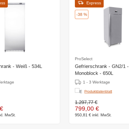
ess
Express
-38 %
ProSelect
hrank - Weiß - 534L
Gefrierschrank - GN2/1 -
Monoblock - 650L
Werktage
1 - 3 Werktage
Produktdatenblatt
1.297,77 €
€
799,00 €
kl. MwSt.
950,81 €
inkl. MwSt.