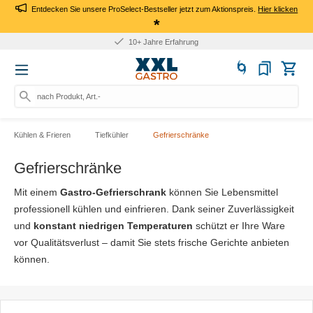
Entdecken Sie unsere ProSelect-Bestseller jetzt zum Aktionspreis.
Hier klicken
*
10+ Jahre Erfahrung
nach Produkt, Art.-Nr., Marke
Kühlen & Frieren
Tiefkühler
Gefrierschränke
Gefrierschränke
Mit einem
Gastro-Gefrierschrank
können Sie Lebensmittel
professionell kühlen und einfrieren. Dank seiner Zuverlässigkeit
und
konstant niedrigen Temperaturen
schützt er Ihre Ware
vor Qualitätsverlust – damit Sie stets frische Gerichte anbieten
können.