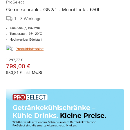
ProSelect
Gefrierschrank - GN2/1 - Monoblock - 650L
1 - 3 Werktage
740x830x(h)1960mm
Temperatur: -16~-20°C
Hochwertiger Edelstahl
Produktdatenblatt
1.297,77 €
799,00 €
950,81 €
inkl. MwSt.