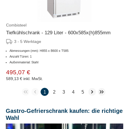
Combisteel
Tiefkühlschrank - 129 Liter - 600x585x(h)855mm
3 - 5 Werktage
Abmessungen (mm): H855 x B600 x T585
Anzahl Türen: 1
Außenmaterial: Stahl
495,07 €
589,13 €
inkl. MwSt.
1
2
3
4
5
Gastro-Gefrierschrank kaufen: die richtige
Wahl