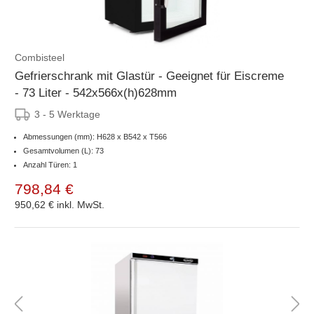
Combisteel
Gefrierschrank mit Glastür - Geeignet für Eiscreme
- 73 Liter - 542x566x(h)628mm
3 - 5 Werktage
Abmessungen (mm): H628 x B542 x T566
Gesamtvolumen (L): 73
Anzahl Türen: 1
798,84 €
950,62 €
inkl. MwSt.