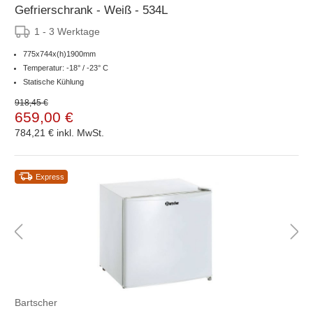
Gefrierschrank - Weiß - 534L
1 - 3 Werktage
775x744x(h)1900mm
Temperatur: -18° / -23° C
Statische Kühlung
918,45 €
659,00 €
784,21 €
inkl. MwSt.
Express
Bartscher