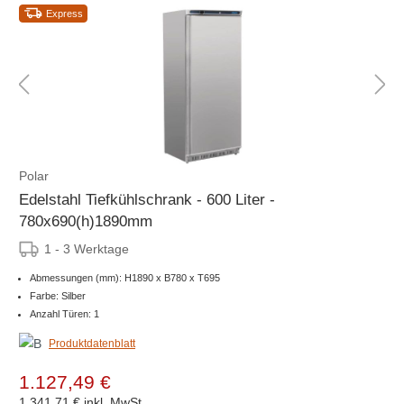
Express
Polar
Edelstahl Tiefkühlschrank - 600 Liter -
780x690(h)1890mm
1 - 3 Werktage
Abmessungen (mm): H1890 x B780 x T695
Farbe: Silber
Anzahl Türen: 1
Produktdatenblatt
1.127,49 €
1.341,71 €
inkl. MwSt.