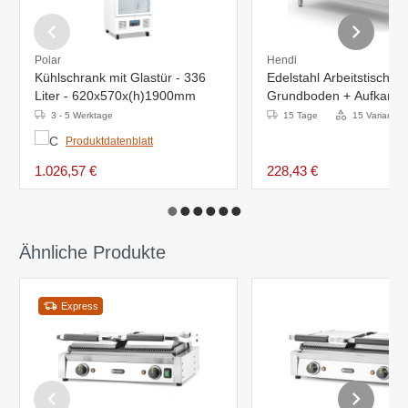
Polar
Hendi
Kühlschrank mit Glastür - 336
Edelstahl Arbeitstisch +
Liter - 620x570x(h)1900mm
Grundboden + Aufkantu
400x600x(H)885mm
3 - 5 Werktage
15 Tage
15 Varianten
Produktdatenblatt
1.026,57 €
228,43 €
Ähnliche Produkte
Express