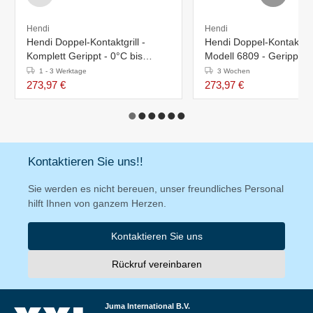
Hendi
Hendi
Hendi Doppel-Kontaktgrill -
Hendi Doppel-Kontaktgril
Komplett Gerippt - 0°C bis
Modell 6809 - Gerippt & 
300°C
0°C-300°C
1 - 3 Werktage
3 Wochen
273,97 €
273,97 €
Kontaktieren Sie uns!!
Sie werden es nicht bereuen, unser freundliches Personal
hilft Ihnen von ganzem Herzen.
Kontaktieren Sie uns
Rückruf vereinbaren
Juma International B.V.