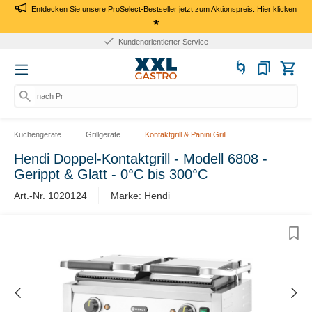
Entdecken Sie unsere ProSelect-Bestseller jetzt zum Aktionspreis.
Hier klicken
*
Kundenorientierter Service
nach Prod
Küchengeräte
Grillgeräte
Kontaktgrill & Panini Grill
Hendi Doppel-Kontaktgrill - Modell 6808 -
Gerippt & Glatt - 0°C bis 300°C
Art.-Nr. 1020124
Marke: Hendi