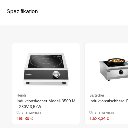
Spezifikation
Hendi
Bartscher
Induktionskocher Modell 3500 M
Induktionstischherd 
- 230V-3,5kW -
327x425x(h)100mm
3 - 5 Werktage
3 - 5 Werktage
185,39 €
1.528,34 €