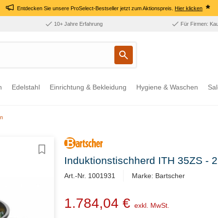
*
Entdecken Sie unsere ProSelect-Bestseller jetzt zum Aktionspreis.
Hier klicken
10+ Jahre Erfahrung
Für Firmen: Ka
n
Edelstahl
Einrichtung & Bekleidung
Hygiene & Waschen
Sal
en
Induktionstischherd ITH 35ZS - 
Art.-Nr. 1001931
Marke: Bartscher
1.784,04 €
exkl. MwSt.