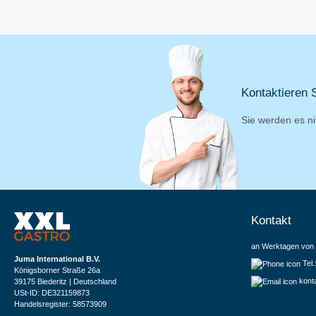
Kontaktieren S
Sie werden es ni
Kontakt
an Werktagen von 
Juma International B.V.
Tel
Königsborner Straße 26a
kont
39175 Biederitz | Deutschland
USt-ID: DE321159873
Handelsregister: 58573909