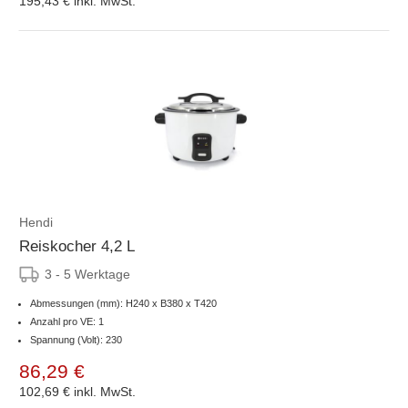
195,43 €
inkl. MwSt.
Hendi
Reiskocher 4,2 L
3 - 5 Werktage
Abmessungen (mm): H240 x B380 x T420
Anzahl pro VE: 1
Spannung (Volt): 230
86,29 €
102,69 €
inkl. MwSt.