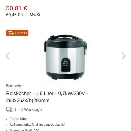
50,81 €
60,46 €
inkl. MwSt.
Express
Bartscher
Reiskocher - 1,8 Liter - 0,7kW/230V -
290x262x(h)293mm
1 - 3 Werktage
Farbe: Silber
Außenmaterial: [stainless steel, plastic]
Spannung (Volt): 230