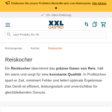
Entdecken Sie unsere ProSelect-Bestseller jetzt zum Aktionspreis.
Hier klicken
*
Für Firmen: Kauf auf Rechnung
nach Produkt, Art.-Nr., Marke su
Küchengeräte
Kocher
Reiskocher
Reiskocher
Ein
Reiskocher
übernimmt das
präzise Garen von Reis
, hält
ihn warm und sorgt für eine
konstante Qualität
. In Profiküchen
spart er Zeit, minimiert Fehler und liefert optimale Ergebnisse.
Das Gerät ist effizient, leistungsstark und unverzichtbar für
gleichbleibenden Genuss.