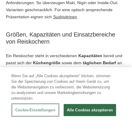
Anforderungen. So überzeugen Maki, Nigiri oder Inside-Out-
Varianten geschmacklich. Für eine optisch ansprechende
Präsentation eignen sich
Sushivitrinen
.
Größen, Kapazitäten und Einsatzbereiche
von Reiskochern
Ein Reiskocher steht in verschiedenen
Kapazitäten
bereit und
passt sich der
Küchengröße
sowie dem
täglichen Bedarf
an.
Die Auswahl der richtigen Größe steigert die Effizienz, die
Wenn Sie auf „Alle Cookies akzeptieren“ klicken, stimmen
Wirtschaftlichkeit und nutzt den verfügbaren Platz optimal aus.
Sie der Speicherung von Cookies auf Ihrem Gerät zu, um
die Websitenavigation zu verbessern, die Websitenutzung
3-Liter-Modelle überzeugen in kleinen Küchen, sind kompakt,
zu analysieren und unsere Marketingbemühungen zu
leicht und energieeffizient.
unterstützen.
5-Liter-Geräte oder größere Modelle sind ideal für
Cookie-Einstellungen
Alle Cookies akzeptieren
Großküchen mit hohem Reisaufkommen.
Modelle mit Dampfgar-Einsatz eignen sich für die parallele