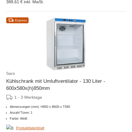
388,61 €
inkl. MwSt.
Express
Saro
Kühlschrank mit Umluftventilator - 130 Liter -
600x580x(h)850mm
1 - 3 Werktage
Abmessungen (mm): H850 x B600 x T585
Anzahl Türen: 1
Farbe: Weiß
Produktdatenblatt