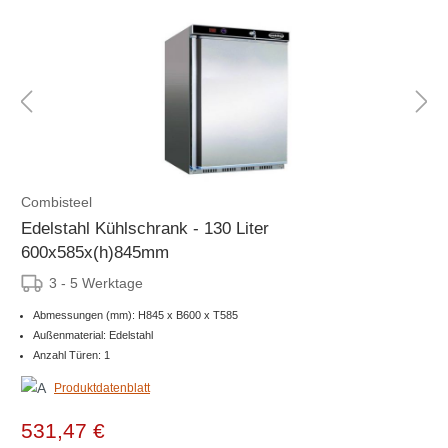
Combisteel
Edelstahl Kühlschrank - 130 Liter
600x585x(h)845mm
3 - 5 Werktage
Abmessungen (mm): H845 x B600 x T585
Außenmaterial: Edelstahl
Anzahl Türen: 1
Produktdatenblatt
531,47 €