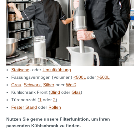
Statische
- oder
Umluftkühlung
Fassungsvermögen (Volumen)
<500L
oder
>500L
Grau
,
Schwarz
,
Silber
oder
Weiß
Kühlschrank Front (
Blind
oder
Glas
)
Türenanzahl (
1
oder
2
)
Fester Stand
oder
Rollen
Nutzen Sie gerne unsere Filterfunktion, um Ihren
passenden Kühlschrank zu finden.