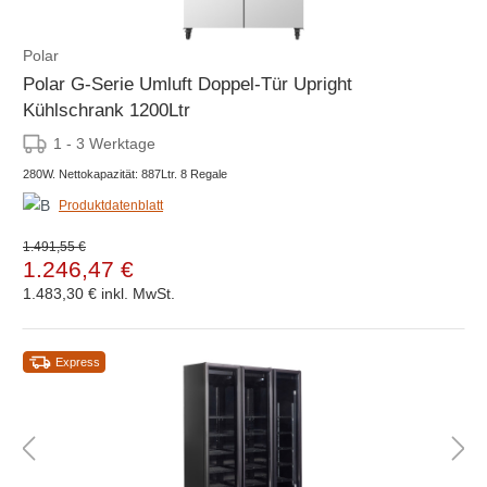
Polar
Polar G-Serie Umluft Doppel-Tür Upright
Kühlschrank 1200Ltr
1 - 3 Werktage
280W. Nettokapazität: 887Ltr. 8 Regale
Produktdatenblatt
1.491,55 €
1.246,47 €
1.483,30 €
inkl. MwSt.
Express