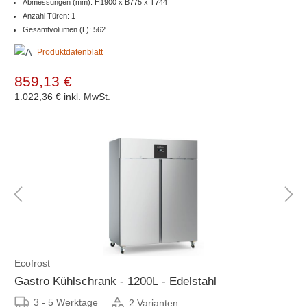
Abmessungen (mm): H1900 x B775 x T744
Anzahl Türen: 1
Gesamtvolumen (L): 562
Produktdatenblatt
859,13 €
1.022,36 €
inkl. MwSt.
Ecofrost
Gastro Kühlschrank - 1200L - Edelstahl
3 - 5 Werktage
2 Varianten