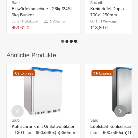
Saro
Securit
Eiswürfelmaschine - 26kg/24St -
Kreidetafel Duplo -
6kg Bunker
700x1250mm
1 - 3 Werktage
2 Varianten
1 - 3 Werktage
453,61 €
118,80 €
Ähnliche Produkte
Express
Express
Saro
Saro
Kühlschrank mit Umluftventilator
Edelstahl Kühlschrank -
- 130 Liter - 600x580x(h)850mm
Liter - 600x580x(h)185