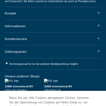
und Österreich. Wir liefern sowohl an Unternehmen als auch an Privatpersonen.
Kontakt
Informationen
Kundenservice
Zahlungsarten
*
Rechnungskauf ist nur bei positiver Bonitätsprüfung möglich.
Unsere anderen Shops
JUMA International BV
JUMA International BV
6 Rue des Bateliers
Vrijheidweg 34
92110 Clichy | France
1521RR Wormerveer | Nederland
Wenn Sie auf „Alle Cookies akzeptieren“ klicken, stimmen
Numéro de TVA : FR59815313275
BTW: NL853095048B01
Numéro Siren : 815313275
K.V.K.: 58573909
Sie der Speicherung von Cookies auf Ihrem Gerät zu, um