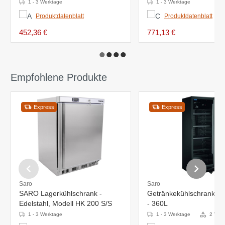
1 - 3 Werktage
1 - 3 Werktage
Produktdatenblatt
Produktdatenblatt
452,36 €
771,13 €
Empfohlene Produkte
Express
Express
Saro
Saro
SARO Lagerkühlschrank -
Getränkekühlschrank - 
Edelstahl, Modell HK 200 S/S
- 360L
1 - 3 Werktage
1 - 3 Werktage
2 Vari