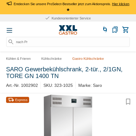
Entdecken Sie unsere ProSelect-Bestseller jetzt zum Aktionspreis.
Hier klicken
*
Kundenorientierter Service
nach Pro
Kühlen & Frieren
Kühlschränke
Gastro Kühlschränke
SARO Gewerbekühlschrank, 2-tür., 2/1GN,
TORE GN 1400 TN
Art.-Nr. 1002902
SKU: 323-1025
Marke: Saro
Express