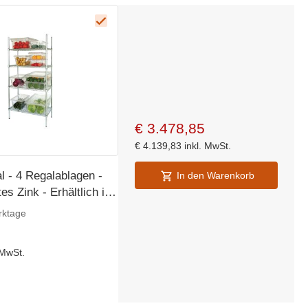
€
3.478,85
€
4.139,83
inkl. MwSt.
l - 4 Regalablagen -
In den Warenkorb
es Zink - Erhältlich in
rktage
 MwSt.