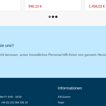
946,10 €
1.458,03 €
ie uns!!
cht bereuen, unser freundliches Personal hilft Ihnen von ganzem Herz
Informationen
Mo-Fr 9:00 - 18:00
XXLGastro
.: +49 (0) 231 964 196 10
Team