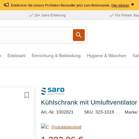
*
Entdecken Sie unsere ProSelect-Bestseller jetzt zum Aktionspreis.
Hier klicken
10+ Jahre Erfahrung
Für Firmen: Ka
n
Edelstahl
Einrichtung & Bekleidung
Hygiene & Waschen
Sal
Kühlschrank mit Umluftventilato
Art.-Nr. 1002821
SKU: 323-1019
Marke:
Produktdatenblatt