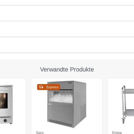
Verwandte Produkte
Express
Saro
Emga