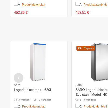
Produktdatenblatt
Produktdatenblatt
452,36 €
458,51 €
Express
Saro
Saro
Lagerkühlschrank - 620L
SARO Lagerkühlschr
Edelstahl, Modell HK
3 Wochen
2 Varianten
1 - 3 Werktage
Produktdatenblatt
Produktdatenblatt