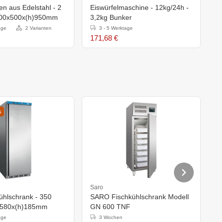
n aus Edelstahl - 2
Eiswürfelmaschine - 12kg/24h -
900x500x(h)950mm
3,2kg Bunker
age
2 Varianten
3 - 5 Werktage
171,68 €
s
Saro
S
ühlschrank - 350
SARO Fischkühlschrank Modell
S
0x580x(h)185mm
GN 600 TNF
t
age
3 Wochen