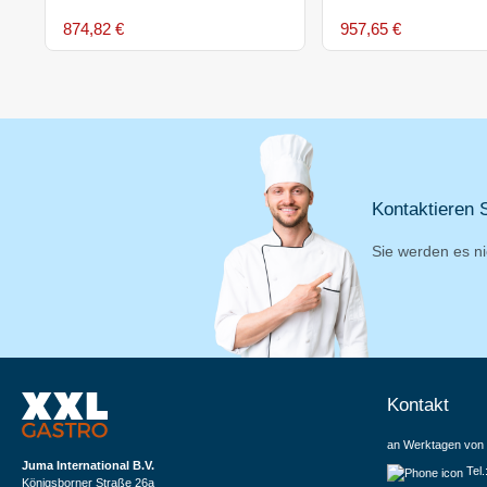
874,82 €
957,65 €
Kontaktieren S
Sie werden es ni
Kontakt
an Werktagen von 
Juma International B.V.
Tel
Königsborner Straße 26a