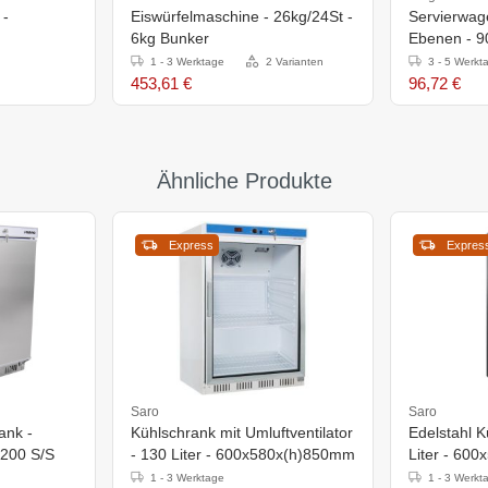
 -
Eiswürfelmaschine - 26kg/24St -
Servierwage
6kg Bunker
Ebenen - 
1 - 3 Werktage
2 Varianten
3 - 5 Werkt
453,61 €
96,72 €
Ähnliche Produkte
Express
Expres
Saro
Saro
ank -
Kühlschrank mit Umluftventilator
Edelstahl K
 200 S/S
- 130 Liter - 600x580x(h)850mm
Liter - 60
1 - 3 Werktage
1 - 3 Werkt