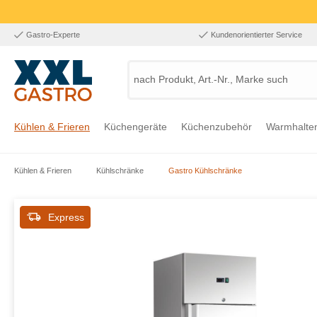
Gastro-Experte
Kundenorientierter Service
nach Produkt, Art.-Nr., Marke suchen
Kühlen & Frieren
Küchengeräte
Küchenzubehör
Warmhalte
Kühlen & Frieren
Kühlschränke
Gastro Kühlschränke
Zur Kategorie Kühlen & Frieren
Zur Kategorie Küchengeräte
Zur Kategorie Küchenzubehör
Zur Kategorie Warmhalten
Zur Kategorie Edelstahl
Zur Kategorie Einrichtung & Bekleidung
Zur Kategorie Hygiene & Waschen
Express