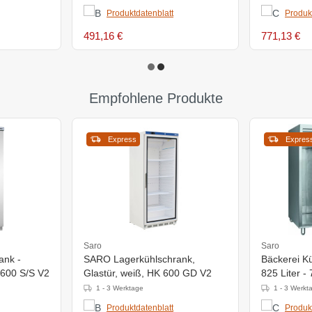
Produktdatenblatt
Produk
491,16 €
771,13 €
Empfohlene Produkte
Express
Expres
Saro
Saro
ank -
SARO Lagerkühlschrank,
Bäckerei Kü
 600 S/S V2
Glastür, weiß, HK 600 GD V2
825 Liter 
1 - 3 Werktage
1 - 3 Werkt
Produktdatenblatt
Produk