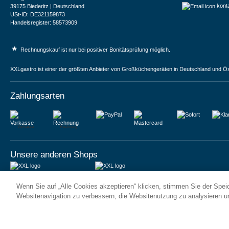
kont
39175 Biederitz | Deutschland
USt-ID: DE321159873
Handelsregister: 58573909
*
Rechnungskauf ist nur bei positiver Bonitätsprüfung möglich.
XXLgastro ist einer der größten Anbieter von Großküchengeräten in Deutschland und Ös
Zahlungsarten
Vorkasse
Rechnung
Unsere anderen Shops
JUMA International BV
JUMA International BV
Wenn Sie auf „Alle Cookies akzeptieren“ klicken, stimmen Sie der Spe
6 Rue des Bateliers
Vrijheidweg 34
92110 Clichy | France
1521RR Wormerveer | Nederland
Websitenavigation zu verbessern, die Websitenutzung zu analysieren 
Numéro de TVA : FR59815313275
BTW: NL853095048B01
Numéro Siren : 815313275
K.V.K.: 58573909