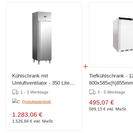
Kühlschrank mit
Tiefkühlschrank - 12
Umluftventilator - 350 Liter -
600x585x(h)855mm
480x700x(h)2010mm
1 - 3 Werktage
3 - 5 Werktage
495,07 €
Produktdatenblatt
589,13 €
inkl. MwSt.
1.283,06 €
1.526,84 €
inkl. MwSt.