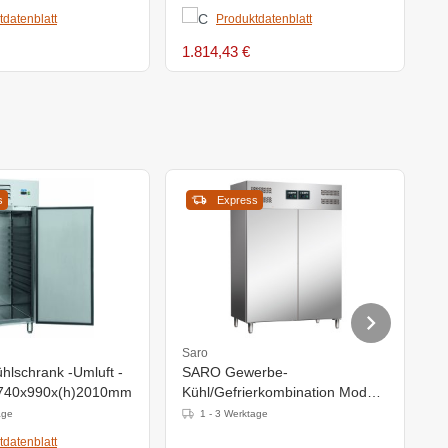
tdatenblatt
Produktdatenblatt
1.814,43 €
1
s
Express
Saro
S
hlschrank -Umluft -
SARO Gewerbe-
D
- 740x990x(h)2010mm
Kühl/Gefrierkombination Modell
B
GN 120 DTV
6
age
1 - 3 Werktage
tdatenblatt