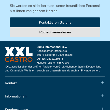
Sie werden es nicht bereuen, unser freundliches Personal
hilft Ihnen von ganzem Herzen.
Kontaktieren Sie uns
Rückruf vereinbaren
Juma International B.V.
Königsborner Straße 26a
39175 Biederitz | Deutschland
USt-ID: DE321159873
Handelsregister: 58573909
XXLgastro ist einer der größten Anbieter von Großküchengeräten in Deutschland
und Österreich. Wir liefern sowohl an Unternehmen als auch an Privatpersonen.
Kontakt
Informationen
Kundenservice