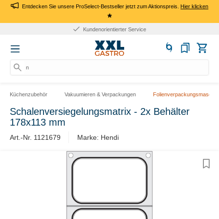
Entdecken Sie unsere ProSelect-Bestseller jetzt zum Aktionspreis.
Hier klicken
*
Kundenorientierter Service
nac
Küchenzubehör
Vakuumieren & Verpackungen
Folienverpackungsmaschin
Schalenversiegelungsmatrix - 2x Behälter
178x113 mm
Art.-Nr. ​1121679
Marke: Hendi