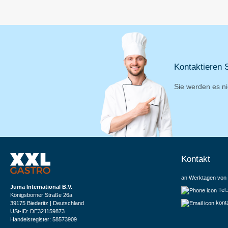
Kontaktieren S
Sie werden es ni
Kontakt
an Werktagen von 
Juma International B.V.
Tel
Königsborner Straße 26a
kont
39175 Biederitz | Deutschland
USt-ID: DE321159873
Handelsregister: 58573909