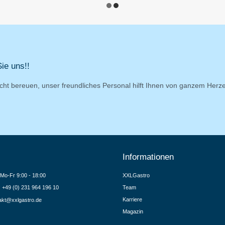
ie uns!!
cht bereuen, unser freundliches Personal hilft Ihnen von ganzem Herz
Informationen
Mo-Fr 9:00 - 18:00
XXLGastro
.: +49 (0) 231 964 196 10
Team
Karriere
akt@xxlgastro.de
Magazin