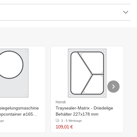
Hendi
H
siegelungsmaschine
Traysealer-Matrix - Driedelige
T
oepcontainer ø165
Behälter 227x178 mm
S
age
3 - 5 Werktage
109,01 €
1