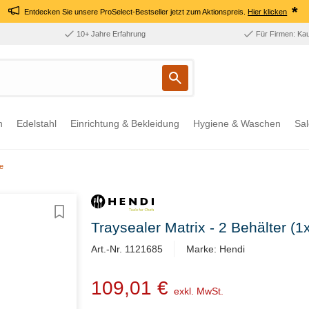
*
Entdecken Sie unsere ProSelect-Bestseller jetzt zum Aktionspreis.
Hier klicken
10+ Jahre Erfahrung
Für Firmen: Ka
n
Edelstahl
Einrichtung & Bekleidung
Hygiene & Waschen
Sal
e
Traysealer Matrix - 2 Behälter 
Art.-Nr. ​1121685
Marke: Hendi
109,01 €
exkl. MwSt.